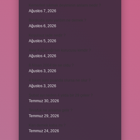
Kemerleri sıkmak deyiminin anlamı nedir ?
Ağustos 7, 2026
Bordroda aynı yardım ne demek ?
Ağustos 6, 2026
Koşulsuz iade nedir ?
Ağustos 5, 2026
Avar Kağanlığı’nın kurucusu kimdir ?
Ağustos 4, 2026
8 Nisan 2004’de ne oldu ?
Ağustos 3, 2026
4 takım aynı puanda olursa ne olur ?
Ağustos 3, 2026
Şubat ayı neden 4 yılda bir 29 çeker ?
Temmuz 30, 2026
Tevafuk ne anlama gelir ?
Temmuz 29, 2026
Karı demek kaba mı ?
Temmuz 24, 2026