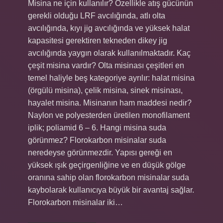
Misina ne için kullanılır? Özellikle atış gücünün
gerekli olduğu LRF avcılığında, atlı olta
avcılığında, kıyı jig avcılığında ve yüksek halat
kapasitesi gerektiren tekneden dikey jig
avcılığında yaygın olarak kullanılmaktadır. Kaç
çeşit misina vardır? Olta misinası çeşitleri en
temel haliyle beş kategoriye ayrılır: halat misina
(örgülü misina), çelik misina, sinek misinası,
hayalet misina. Misinanın ham maddesi nedir?
Naylon ve polyesterden üretilen monofilament
iplik; poliamid 6 – 6. Hangi misina suda
görünmez? Florokarbon misinalar suda
neredeyse görünmezdir. Yapısı gereği en
yüksek ışık geçirgenliğine ve en düşük gölge
oranına sahip olan florokarbon misinalar suda
kaybolarak kullanıcıya büyük bir avantaj sağlar.
Florokarbon misinalar iki…