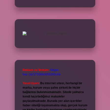
Reklam ve İletişim:
Skype:
live:.cid.575569c608265c69
Yasal Uyarı:
Bu internet sitesi, herhangi bir
marka, kurum veya şahıs şirketi ile hiçbir
bağlantısı bulunmamaktadır. Sitede yalnızca
kendi hazırladığımız makaleler
paylaşılmaktadır. Burada yer alan içerikler
haber niteliği taşımamakta olup, gerçek kurum
ve kişiler hakkında paylaşım yapılmamaktadır.