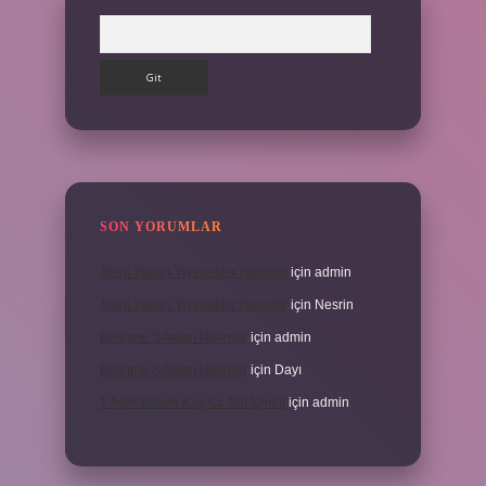
Arama
SON YORUMLAR
Alerji Yapan Yiyecekler Nelerdir
için
admin
Alerji Yapan Yiyecekler Nelerdir
için
Nesrin
Belirtme Sıfatları Nelerdir
için
admin
Belirtme Sıfatları Nelerdir
için
Dayı
1 Aylık Bebek Kaç Cc Süt Içmeli
için
admin