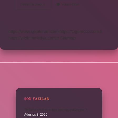
Misina
Devamını okuyun
Yorum Bırak
Nedir
Ne
Işe
Yarar
https://www.seraforum.com
https://cigerricco.com.tr
https://yildirimmedya.com.tr
Sitemap
SIDEBAR
SON YAZILAR
TikTokta profil ss alınca bildirim gidiyor mu ?
Ağustos 8, 2026