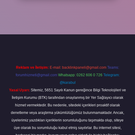
in tıkla
betexper giriş
Reklam ve İletişim:
E-mail:
backlinkpaneli@gmail.com
Teams:
forumhizmeti@gmail.com
Whatsapp: 0262 606 0 726
Telegram:
@karabul
Yasal Uyarı:
Sitemiz, 5651 Sayılı Kanun gereğince Bilgi Teknolojileri ve
İletişim Kurumu (BTK) tarafından onaylanmış bir Yer Sağlayıcı olarak
hizmet vermektedir. Bu nedenle, sitedeki içerikleri proaktif olarak
denetleme veya araştırma yükümlülüğümüz bulunmamaktadır. Ancak,
üyelerimiz yazdıkları içeriklerin sorumluluğunu taşımakta olup, siteye
üye olarak bu sorumluluğu kabul etmiş sayılırlar. Bu internet sitesi,