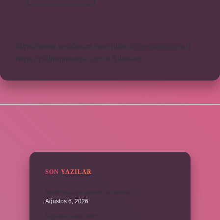
Açılımı
Ne
https://www.seraforum.com
https://cigerricco.com.tr
https://yildirimmedya.com.tr
Sitemap
SIDEBAR
SON YAZILAR
Bordroda aynı yardım ne demek ?
Ağustos 6, 2026
Koşulsuz iade nedir ?