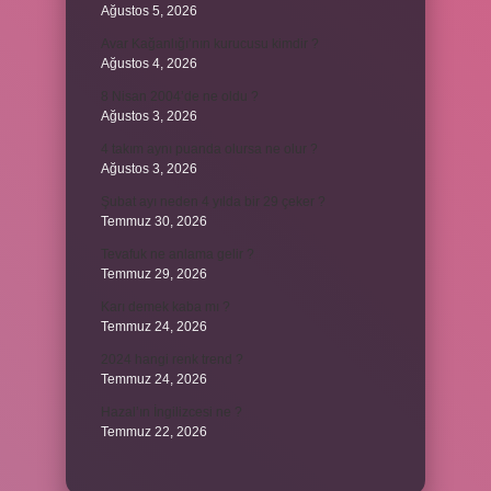
Ağustos 5, 2026
Avar Kağanlığı’nın kurucusu kimdir ?
Ağustos 4, 2026
8 Nisan 2004’de ne oldu ?
Ağustos 3, 2026
4 takım aynı puanda olursa ne olur ?
Ağustos 3, 2026
Şubat ayı neden 4 yılda bir 29 çeker ?
Temmuz 30, 2026
Tevafuk ne anlama gelir ?
Temmuz 29, 2026
Karı demek kaba mı ?
Temmuz 24, 2026
2024 hangi renk trend ?
Temmuz 24, 2026
Hazal’ın İngilizcesi ne ?
Temmuz 22, 2026