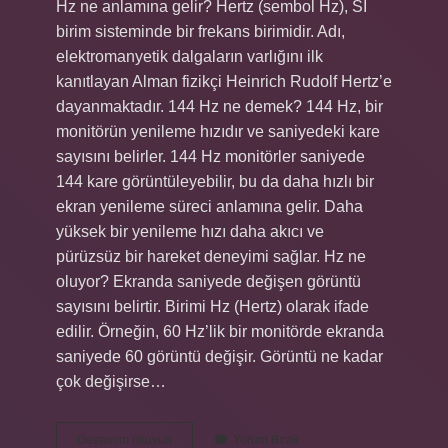
Hz ne anlamına gelir? Hertz (sembol Hz), SI
birim sisteminde bir frekans birimidir. Adı,
elektromanyetik dalgaların varlığını ilk
kanıtlayan Alman fizikçi Heinrich Rudolf Hertz’e
dayanmaktadır. 144 Hz ne demek? 144 Hz, bir
monitörün yenileme hızıdır ve saniyedeki kare
sayısını belirler. 144 Hz monitörler saniyede
144 kare görüntüleyebilir, bu da daha hızlı bir
ekran yenileme süreci anlamına gelir. Daha
yüksek bir yenileme hızı daha akıcı ve
pürüzsüz bir hareket deneyimi sağlar. Hz ne
oluyor? Ekranda saniyede değişen görüntü
sayısını belirtir. Birimi Hz (Hertz) olarak ifade
edilir. Örneğin, 60 Hz’lik bir monitörde ekranda
saniyede 60 görüntü değişir. Görüntü ne kadar
çok değişirse…
Hz
Devamını okuyun
Yorum Bırak