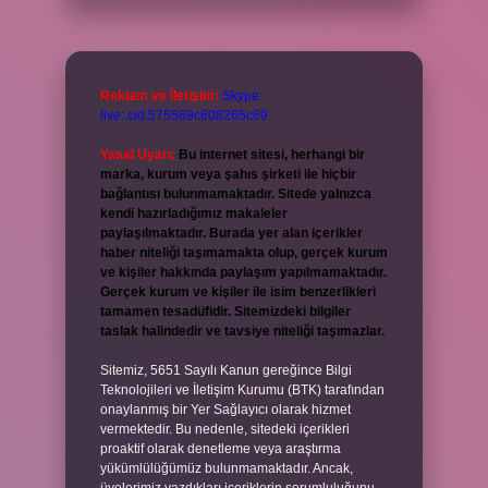
Reklam ve İletişim:
Skype:
live:.cid.575569c608265c69
Yasal Uyarı:
Bu internet sitesi, herhangi bir
marka, kurum veya şahıs şirketi ile hiçbir
bağlantısı bulunmamaktadır. Sitede yalnızca
kendi hazırladığımız makaleler
paylaşılmaktadır. Burada yer alan içerikler
haber niteliği taşımamakta olup, gerçek kurum
ve kişiler hakkında paylaşım yapılmamaktadır.
Gerçek kurum ve kişiler ile isim benzerlikleri
tamamen tesadüfidir. Sitemizdeki bilgiler
taslak halindedir ve tavsiye niteliği taşımazlar.
Sitemiz, 5651 Sayılı Kanun gereğince Bilgi
Teknolojileri ve İletişim Kurumu (BTK) tarafından
onaylanmış bir Yer Sağlayıcı olarak hizmet
vermektedir. Bu nedenle, sitedeki içerikleri
proaktif olarak denetleme veya araştırma
yükümlülüğümüz bulunmamaktadır. Ancak,