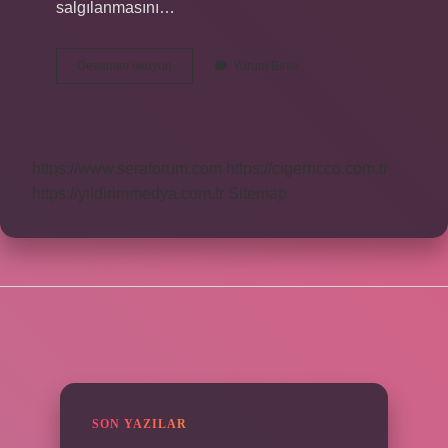
salgılanmasını…
Sporla
Devamını okuyun
Yorum Bırak
Bacak
Boyu
Uzar
Mı
https://www.seraforum.com
https://cigerricco.com.tr
https://yildirimmedya.com.tr
Sitemap
SIDEBAR
SON YAZILAR