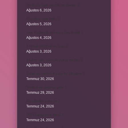
Bordroda aynı yardım ne demek ?
Ağustos 6, 2026
Koşulsuz iade nedir ?
Ağustos 5, 2026
Avar Kağanlığı’nın kurucusu kimdir ?
Ağustos 4, 2026
8 Nisan 2004’de ne oldu ?
Ağustos 3, 2026
4 takım aynı puanda olursa ne olur ?
Ağustos 3, 2026
Şubat ayı neden 4 yılda bir 29 çeker ?
Temmuz 30, 2026
Tevafuk ne anlama gelir ?
Temmuz 29, 2026
Karı demek kaba mı ?
Temmuz 24, 2026
2024 hangi renk trend ?
Temmuz 24, 2026