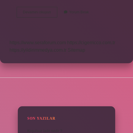
Avans
Devamını okuyun
Yorum Bırak
Hesap
Eksiye
Düşerse
Ne
Olur
https://www.seraforum.com
https://cigerricco.com.tr
https://yildirimmedya.com.tr
Sitemap
SIDEBAR
SON YAZILAR
Koşulsuz iade nedir ?