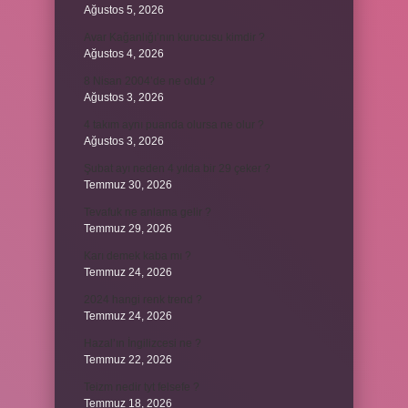
Ağustos 5, 2026
Avar Kağanlığı’nın kurucusu kimdir ?
Ağustos 4, 2026
8 Nisan 2004’de ne oldu ?
Ağustos 3, 2026
4 takım aynı puanda olursa ne olur ?
Ağustos 3, 2026
Şubat ayı neden 4 yılda bir 29 çeker ?
Temmuz 30, 2026
Tevafuk ne anlama gelir ?
Temmuz 29, 2026
Karı demek kaba mı ?
Temmuz 24, 2026
2024 hangi renk trend ?
Temmuz 24, 2026
Hazal’ın İngilizcesi ne ?
Temmuz 22, 2026
Teizm nedir tyt felsefe ?
Temmuz 18, 2026