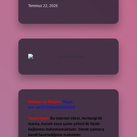
Hazal’ın İngilizcesi ne ?
Temmuz 22, 2026
Reklam ve İletişim:
Skype:
live:.cid.575569c608265c69
Yasal Uyarı:
Bu internet sitesi, herhangi bir
marka, kurum veya şahıs şirketi ile hiçbir
bağlantısı bulunmamaktadır. Sitede yalnızca
kendi hazırladığımız makaleler