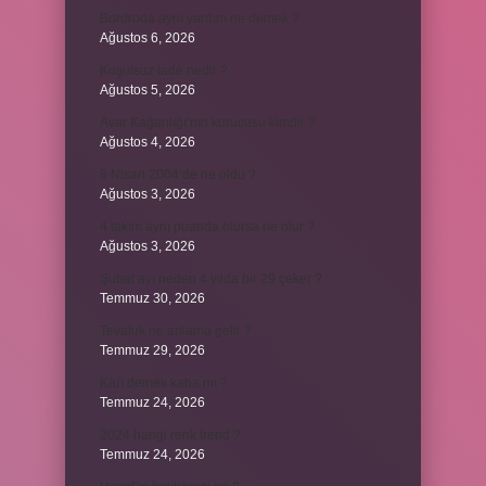
Bordroda aynı yardım ne demek ?
Ağustos 6, 2026
Koşulsuz iade nedir ?
Ağustos 5, 2026
Avar Kağanlığı’nın kurucusu kimdir ?
Ağustos 4, 2026
8 Nisan 2004’de ne oldu ?
Ağustos 3, 2026
4 takım aynı puanda olursa ne olur ?
Ağustos 3, 2026
Şubat ayı neden 4 yılda bir 29 çeker ?
Temmuz 30, 2026
Tevafuk ne anlama gelir ?
Temmuz 29, 2026
Karı demek kaba mı ?
Temmuz 24, 2026
2024 hangi renk trend ?
Temmuz 24, 2026