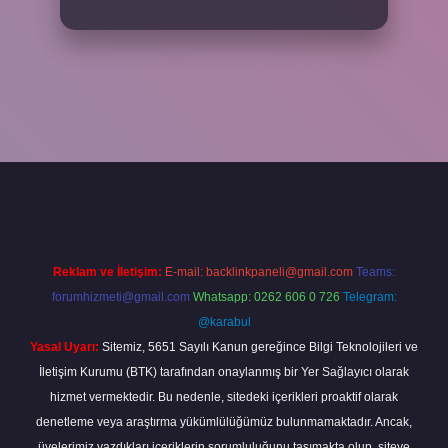
in tıkla
betexper giriş
Reklam ve İletişim:
E-mail:
backlinkpaneli@gmail.com
Teams:
forumhizmeti@gmail.com
Whatsapp: 0262 606 0 726
Telegram:
@karabul
Yasal Uyarı:
Sitemiz, 5651 Sayılı Kanun gereğince Bilgi Teknolojileri ve
İletişim Kurumu (BTK) tarafından onaylanmış bir Yer Sağlayıcı olarak
hizmet vermektedir. Bu nedenle, sitedeki içerikleri proaktif olarak
denetleme veya araştırma yükümlülüğümüz bulunmamaktadır. Ancak,
üyelerimiz yazdıkları içeriklerin sorumluluğunu taşımakta olup, siteye