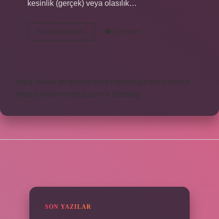
kesinlik (gerçek) veya olasılık…
Yazı
Devamını okuyun
10 Yorum
Ile
Bildirme
Ne
Demek
https://www.seraforum.com
https://cigerricco.com.tr
https://yildirimmedya.com.tr
Sitemap
SIDEBAR
SON YAZILAR