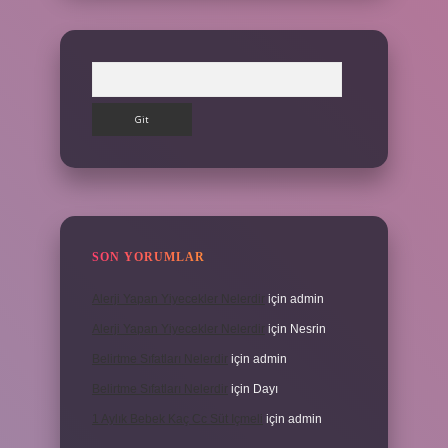
Arama
SON YORUMLAR
Alerji Yapan Yiyecekler Nelerdir
için
admin
Alerji Yapan Yiyecekler Nelerdir
için
Nesrin
Belirtme Sıfatları Nelerdir
için
admin
Belirtme Sıfatları Nelerdir
için
Dayı
1 Aylık Bebek Kaç Cc Süt Içmeli
için
admin