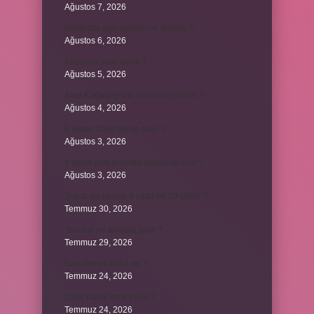
Ağustos 7, 2026
Bordroda aynı yardım ne demek ?
Ağustos 6, 2026
Koşulsuz iade nedir ?
Ağustos 5, 2026
Avar Kağanlığı’nın kurucusu kimdir ?
Ağustos 4, 2026
8 Nisan 2004’de ne oldu ?
Ağustos 3, 2026
4 takım aynı puanda olursa ne olur ?
Ağustos 3, 2026
Şubat ayı neden 4 yılda bir 29 çeker ?
Temmuz 30, 2026
Tevafuk ne anlama gelir ?
Temmuz 29, 2026
Karı demek kaba mı ?
Temmuz 24, 2026
2024 hangi renk trend ?
Temmuz 24, 2026