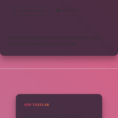
Akım
Devamını okuyun
Yorum Bırak
Şiddeti
Nasıl
Ölçülür
https://www.seraforum.com
https://cigerricco.com.tr
https://yildirimmedya.com.tr
Sitemap
SIDEBAR
SON YAZILAR
Kemerleri sıkmak deyiminin anlamı nedir ?