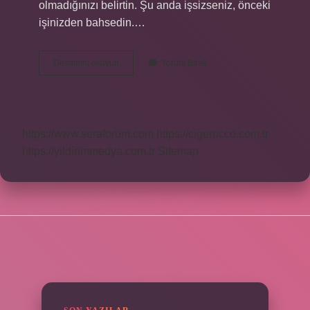
olmadığınızı belirtin. Şu anda işsizseniz, önceki
işinizden bahsedin.…
Cv
Devamını okuyun
Yorum Bırak
Ye
Ne
Yazılmaz
https://www.seraforum.com
https://cigerricco.com.tr
https://yildirimmedya.com.tr
Sitemap
SIDEBAR