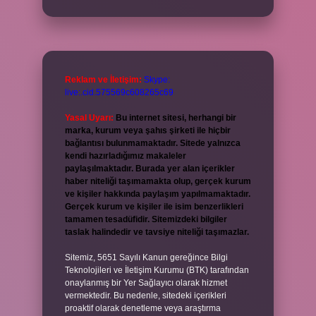
Reklam ve İletişim:
Skype:
live:.cid.575569c608265c69
Yasal Uyarı:
Bu internet sitesi, herhangi bir
marka, kurum veya şahıs şirketi ile hiçbir
bağlantısı bulunmamaktadır. Sitede yalnızca
kendi hazırladığımız makaleler
paylaşılmaktadır. Burada yer alan içerikler
haber niteliği taşımamakta olup, gerçek kurum
ve kişiler hakkında paylaşım yapılmamaktadır.
Gerçek kurum ve kişiler ile isim benzerlikleri
tamamen tesadüfidir. Sitemizdeki bilgiler
taslak halindedir ve tavsiye niteliği taşımazlar.
Sitemiz, 5651 Sayılı Kanun gereğince Bilgi
Teknolojileri ve İletişim Kurumu (BTK) tarafından
onaylanmış bir Yer Sağlayıcı olarak hizmet
vermektedir. Bu nedenle, sitedeki içerikleri
proaktif olarak denetleme veya araştırma