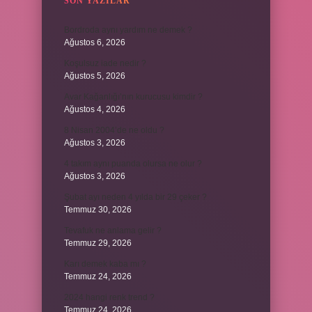
SON YAZILAR
Bordroda aynı yardım ne demek ?
Ağustos 6, 2026
Koşulsuz iade nedir ?
Ağustos 5, 2026
Avar Kağanlığı’nın kurucusu kimdir ?
Ağustos 4, 2026
8 Nisan 2004’de ne oldu ?
Ağustos 3, 2026
4 takım aynı puanda olursa ne olur ?
Ağustos 3, 2026
Şubat ayı neden 4 yılda bir 29 çeker ?
Temmuz 30, 2026
Tevafuk ne anlama gelir ?
Temmuz 29, 2026
Karı demek kaba mı ?
Temmuz 24, 2026
2024 hangi renk trend ?
Temmuz 24, 2026