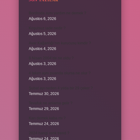
SON YAZILAR
Bordroda aynı yardım ne demek ?
Ağustos 6, 2026
Koşulsuz iade nedir ?
Ağustos 5, 2026
Avar Kağanlığı’nın kurucusu kimdir ?
Ağustos 4, 2026
8 Nisan 2004’de ne oldu ?
Ağustos 3, 2026
4 takım aynı puanda olursa ne olur ?
Ağustos 3, 2026
Şubat ayı neden 4 yılda bir 29 çeker ?
Temmuz 30, 2026
Tevafuk ne anlama gelir ?
Temmuz 29, 2026
Karı demek kaba mı ?
Temmuz 24, 2026
2024 hangi renk trend ?
Temmuz 24, 2026