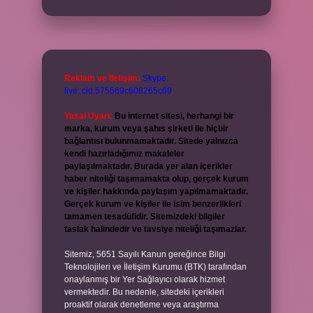
Reklam ve İletişim:
Skype:
live:.cid.575569c608265c69
Yasal Uyarı:
Bu internet sitesi, herhangi bir
marka, kurum veya şahıs şirketi ile hiçbir
bağlantısı bulunmamaktadır. Sitede yalnızca
kendi hazırladığımız makaleler
paylaşılmaktadır. Burada yer alan içerikler
haber niteliği taşımamakta olup, gerçek kurum
ve kişiler hakkında paylaşım yapılmamaktadır.
Gerçek kurum ve kişiler ile isim benzerlikleri
tamamen tesadüfidir. Sitemizdeki bilgiler
taslak halindedir ve tavsiye niteliği taşımazlar.
Sitemiz, 5651 Sayılı Kanun gereğince Bilgi
Teknolojileri ve İletişim Kurumu (BTK) tarafından
onaylanmış bir Yer Sağlayıcı olarak hizmet
vermektedir. Bu nedenle, sitedeki içerikleri
proaktif olarak denetleme veya araştırma