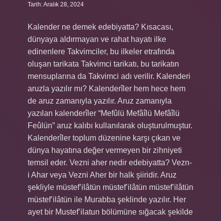
Tarih: Aralık 28, 2024
Kalender ne demek edebiyatta? Kısacası,
dünyaya aldırmayan ve rahat hayatı ilke
edinenlere Takvimciler, bu ilkeler etrafında
oluşan tarikata Takvimci tarikatı, bu tarikatın
mensuplarına da Takvimci adı verilir. Kalenderi
aruzla yazılır mı? Kalenderîler hem hece hem
de aruz zamanıyla yazılır. Aruz zamanıyla
yazılan kalenderîler “Mefûlü Mefâîlü Mefâîlü
Feûlün” aruz kalıbı kullanılarak oluşturulmuştur.
Kalenderîler toplum düzenine karşı çıkan ve
dünya hayatına değer vermeyen bir zihniyeti
temsil eder. Vezni aher nedir edebiyatta? Vezn-
i Ahar veya Vezni Aher bir halk şiiridir. Aruz
şekliyle müstef’ilâtün müstef’ilâtün müstef’ilâtün
müstef’ilâtün ile Murabba şeklinde yazılır. Her
ayet bir Mustef’ilatun bölümüne sığacak şekilde