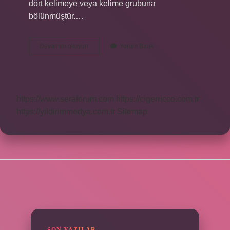
dört kelimeye veya kelime grubuna
bölünmüştür.…
Kalenderi
Devamını okuyun
Yorum Bırak
Nedir
Edebiyat
Özellikleri
https://www.seraforum.com
https://cigerricco.com.tr
https://yildirimmedya.com.tr
Sitemap
SIDEBAR