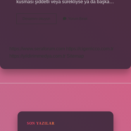
kusması şiddetli veya sürekliyse ya da başka…
Sürekli
Devamını okuyun
Yorum Bırak
Kusan
Çocuğa
Ne
Verilir
https://www.seraforum.com
https://cigerricco.com.tr
https://yildirimmedya.com.tr
Sitemap
SIDEBAR
SON YAZILAR