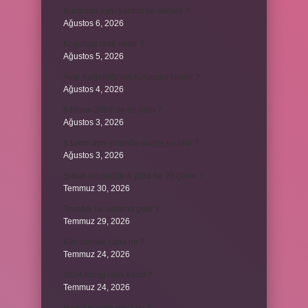
Bordroda aynı yardım ne demek ?
Ağustos 6, 2026
Koşulsuz iade nedir ?
Ağustos 5, 2026
Avar Kağanlığı’nın kurucusu kimdir ?
Ağustos 4, 2026
8 Nisan 2004’de ne oldu ?
Ağustos 3, 2026
4 takım aynı puanda olursa ne olur ?
Ağustos 3, 2026
Şubat ayı neden 4 yılda bir 29 çeker ?
Temmuz 30, 2026
Tevafuk ne anlama gelir ?
Temmuz 29, 2026
Karı demek kaba mı ?
Temmuz 24, 2026
2024 hangi renk trend ?
Temmuz 24, 2026