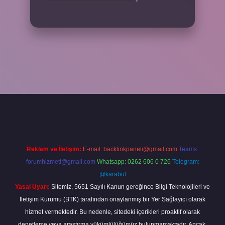
in tıkla
betexper giriş
Reklam ve İletişim:
E-mail:
backlinkpaneli@gmail.com
Teams:
forumhizmeti@gmail.com
Whatsapp: 0262 606 0 726
Telegram:
@karabul
Yasal Uyarı:
Sitemiz, 5651 Sayılı Kanun gereğince Bilgi Teknolojileri ve
İletişim Kurumu (BTK) tarafından onaylanmış bir Yer Sağlayıcı olarak
hizmet vermektedir. Bu nedenle, sitedeki içerikleri proaktif olarak
denetleme veya araştırma yükümlülüğümüz bulunmamaktadır. Ancak,