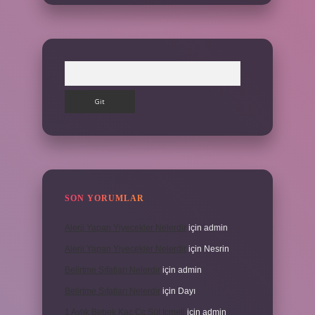
Arama
SON YORUMLAR
Alerji Yapan Yiyecekler Nelerdir
için
admin
Alerji Yapan Yiyecekler Nelerdir
için
Nesrin
Belirtme Sıfatları Nelerdir
için
admin
Belirtme Sıfatları Nelerdir
için
Dayı
1 Aylık Bebek Kaç Cc Süt Içmeli
için
admin