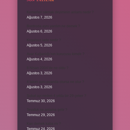
SON YAZILAR
Kemerleri sıkmak deyiminin anlamı nedir ?
Ağustos 7, 2026
Bordroda aynı yardım ne demek ?
Ağustos 6, 2026
Koşulsuz iade nedir ?
Ağustos 5, 2026
Avar Kağanlığı’nın kurucusu kimdir ?
Ağustos 4, 2026
8 Nisan 2004’de ne oldu ?
Ağustos 3, 2026
4 takım aynı puanda olursa ne olur ?
Ağustos 3, 2026
Şubat ayı neden 4 yılda bir 29 çeker ?
Temmuz 30, 2026
Tevafuk ne anlama gelir ?
Temmuz 29, 2026
Karı demek kaba mı ?
Temmuz 24, 2026