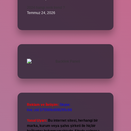
2024 hangi renk trend ?
Temmuz 24, 2026
Reklam ve İletişim:
Skype:
live:.cid.575569c608265c69
Yasal Uyarı:
Bu internet sitesi, herhangi bir
marka, kurum veya şahıs şirketi ile hiçbir