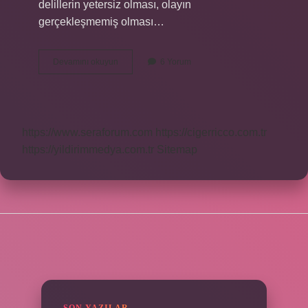
delillerin yetersiz olması, olayın
gerçekleşmemiş olması…
Basit
Devamını okuyun
6 Yorum
Cinsel
Saldırının
Ispatı
Nedir
https://www.seraforum.com
https://cigerricco.com.tr
https://yildirimmedya.com.tr
Sitemap
SIDEBAR