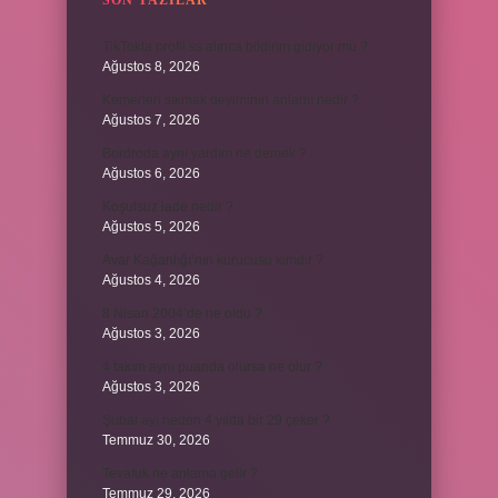
SON YAZILAR
TikTokta profil ss alınca bildirim gidiyor mu ?
Ağustos 8, 2026
Kemerleri sıkmak deyiminin anlamı nedir ?
Ağustos 7, 2026
Bordroda aynı yardım ne demek ?
Ağustos 6, 2026
Koşulsuz iade nedir ?
Ağustos 5, 2026
Avar Kağanlığı’nın kurucusu kimdir ?
Ağustos 4, 2026
8 Nisan 2004’de ne oldu ?
Ağustos 3, 2026
4 takım aynı puanda olursa ne olur ?
Ağustos 3, 2026
Şubat ayı neden 4 yılda bir 29 çeker ?
Temmuz 30, 2026
Tevafuk ne anlama gelir ?
Temmuz 29, 2026