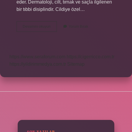
eder. Dermatoloji, cilt, tırnak ve saçla ilgilenen
bir tıbbi disiplindir. Cildiye özel…
Cildiye
Devamını okuyun
Yorum Bırak
Için
Hangi
Polikliniğe
Gidilir
https://www.seraforum.com
https://cigerricco.com.tr
https://yildirimmedya.com.tr
Sitemap
SIDEBAR