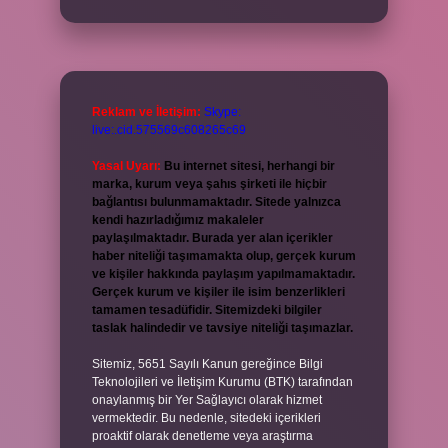
Reklam ve İletişim:
Skype:
live:.cid.575569c608265c69
Yasal Uyarı:
Bu internet sitesi, herhangi bir
marka, kurum veya şahıs şirketi ile hiçbir
bağlantısı bulunmamaktadır. Sitede yalnızca
kendi hazırladığımız makaleler
paylaşılmaktadır. Burada yer alan içerikler
haber niteliği taşımamakta olup, gerçek kurum
ve kişiler hakkında paylaşım yapılmamaktadır.
Gerçek kurum ve kişiler ile isim benzerlikleri
tamamen tesadüfidir. Sitemizdeki bilgiler
taslak halindedir ve tavsiye niteliği taşımazlar.
Sitemiz, 5651 Sayılı Kanun gereğince Bilgi
Teknolojileri ve İletişim Kurumu (BTK) tarafından
onaylanmış bir Yer Sağlayıcı olarak hizmet
vermektedir. Bu nedenle, sitedeki içerikleri
proaktif olarak denetleme veya araştırma