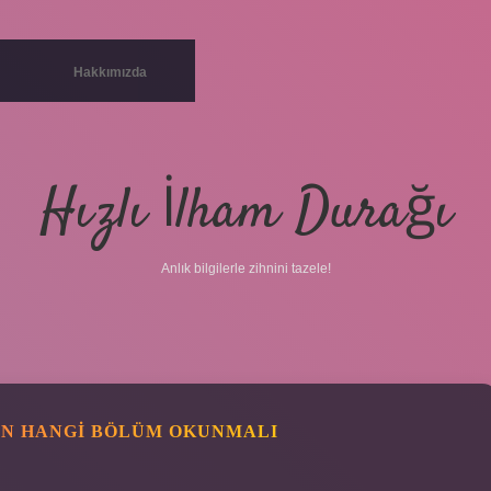
Hakkımızda
Hızlı İlham Durağı
Anlık bilgilerle zihnini tazele!
IN HANGI BÖLÜM OKUNMALI