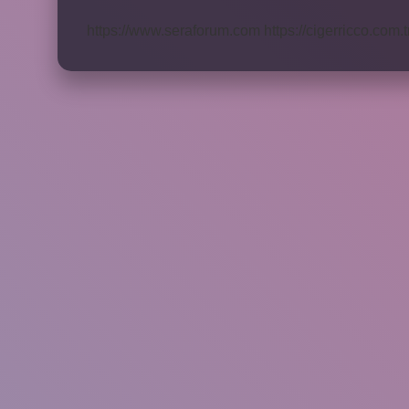
Gidilir
https://www.seraforum.com
https://cigerricco.com.t