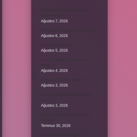
Kemerleri sıkmak deyiminin
anlamı nedir ?
Ağustos 7, 2026
Bordroda aynı yardım ne demek ?
Ağustos 6, 2026
Koşulsuz iade nedir ?
Ağustos 5, 2026
Avar Kağanlığı’nın kurucusu
kimdir ?
Ağustos 4, 2026
8 Nisan 2004’de ne oldu ?
Ağustos 3, 2026
4 takım aynı puanda olursa ne
olur ?
Ağustos 3, 2026
Şubat ayı neden 4 yılda bir 29
çeker ?
Temmuz 30, 2026
Tevafuk ne anlama gelir ?