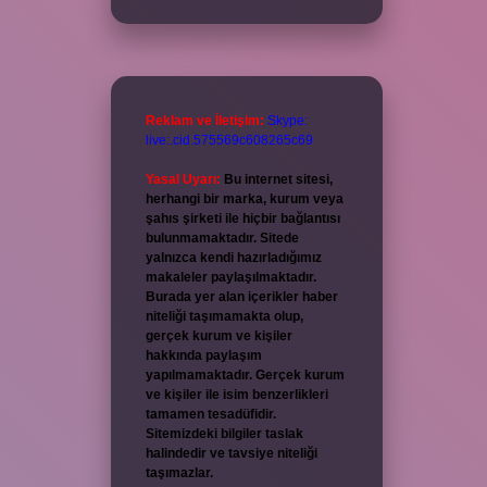
Reklam ve İletişim:
Skype:
live:.cid.575569c608265c69
Yasal Uyarı:
Bu internet sitesi,
herhangi bir marka, kurum veya
şahıs şirketi ile hiçbir bağlantısı
bulunmamaktadır. Sitede
yalnızca kendi hazırladığımız
makaleler paylaşılmaktadır.
Burada yer alan içerikler haber
niteliği taşımamakta olup,
gerçek kurum ve kişiler
hakkında paylaşım
yapılmamaktadır. Gerçek kurum
ve kişiler ile isim benzerlikleri
tamamen tesadüfidir.
Sitemizdeki bilgiler taslak
halindedir ve tavsiye niteliği
taşımazlar.