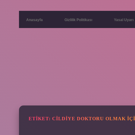
Anasayfa
Gizlilik Politikası
Yasal Uyarı
ETIKET:
CILDIYE DOKTORU OLMAK IÇ