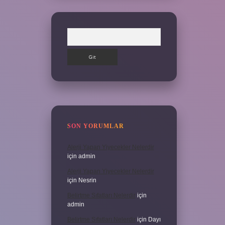
Arama
SON YORUMLAR
Alerji Yapan Yiyecekler Nelerdir
için
admin
Alerji Yapan Yiyecekler Nelerdir
için
Nesrin
Belirtme Sıfatları Nelerdir
için
admin
Belirtme Sıfatları Nelerdir
için
Dayı