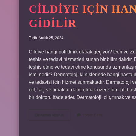
CILDIYE IÇIN HA
GIDILIR
Tarih: Aralık 25, 2024
Cildiye hangi poliklinik olarak geçiyor? Deri ve Zühr
teşhis ve tedavi hizmetleri sunan bir bilim dalıdır. D
teşhis etme ve tedavi etme konusunda uzmanlaşmış
ismi nedir? Dermatoloji kliniklerinde hangi hastalıkl
ve tedavisi için hizmet sunmaktadır. Dermatoloji ve
cilt, saç ve tırnaklar dahil olmak üzere tüm cilt h
bir doktoru ifade eder. Dermatoloji, cilt, tırnak ve s
Cildiye
Devamını okuyun
Yorum Bırak
Için
Hangi
Polikliniğe