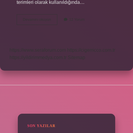
terimleri olarak kullanıldığında…
Cehaletsizlik
Devamını okuyun
12 Yorum
Ne
Demek
https://www.seraforum.com
https://cigerricco.com.tr
https://yildirimmedya.com.tr
Sitemap
SIDEBAR
SON YAZILAR