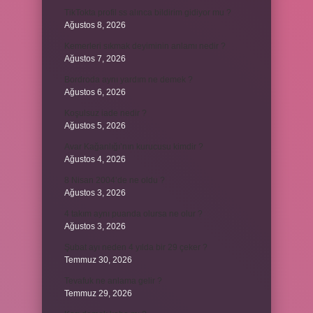
TikTokta profil ss alınca bildirim gidiyor mu ?
Ağustos 8, 2026
Kemerleri sıkmak deyiminin anlamı nedir ?
Ağustos 7, 2026
Bordroda aynı yardım ne demek ?
Ağustos 6, 2026
Koşulsuz iade nedir ?
Ağustos 5, 2026
Avar Kağanlığı’nın kurucusu kimdir ?
Ağustos 4, 2026
8 Nisan 2004’de ne oldu ?
Ağustos 3, 2026
4 takım aynı puanda olursa ne olur ?
Ağustos 3, 2026
Şubat ayı neden 4 yılda bir 29 çeker ?
Temmuz 30, 2026
Tevafuk ne anlama gelir ?
Temmuz 29, 2026