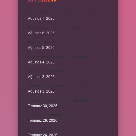
SON YAZILAR
Kemerleri sıkmak deyiminin anlamı nedir ?
Ağustos 7, 2026
Bordroda aynı yardım ne demek ?
Ağustos 6, 2026
Koşulsuz iade nedir ?
Ağustos 5, 2026
Avar Kağanlığı’nın kurucusu kimdir ?
Ağustos 4, 2026
8 Nisan 2004’de ne oldu ?
Ağustos 3, 2026
4 takım aynı puanda olursa ne olur ?
Ağustos 3, 2026
Şubat ayı neden 4 yılda bir 29 çeker ?
Temmuz 30, 2026
Tevafuk ne anlama gelir ?
Temmuz 29, 2026
Karı demek kaba mı ?
Temmuz 24, 2026