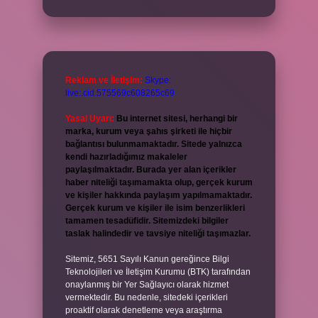
Reklam ve İletişim:
Skype:
live:.cid.575569c608265c69
Yasal Uyarı:
Bu internet sitesi, herhangi bir
marka, kurum veya şahıs şirketi ile hiçbir
bağlantısı bulunmamaktadır. Sitede yalnızca
kendi hazırladığımız makaleler
paylaşılmaktadır. Burada yer alan içerikler
haber niteliği taşımamakta olup, gerçek kurum
ve kişiler hakkında paylaşım yapılmamaktadır.
Gerçek kurum ve kişiler ile isim benzerlikleri
tamamen tesadüfidir. Sitemizdeki bilgiler
taslak halindedir ve tavsiye niteliği taşımazlar.
Sitemiz, 5651 Sayılı Kanun gereğince Bilgi
Teknolojileri ve İletişim Kurumu (BTK) tarafından
onaylanmış bir Yer Sağlayıcı olarak hizmet
vermektedir. Bu nedenle, sitedeki içerikleri
proaktif olarak denetleme veya araştırma