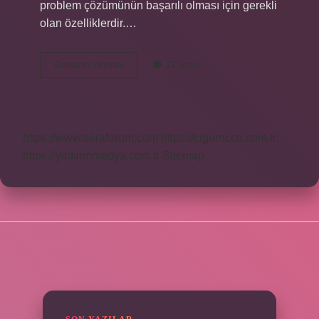
problem çözümünün başarılı olması için gerekli
olan özelliklerdir.…
Cebirsel
Devamını okuyun
12 Yorum
ifade
bilinmeyen
nedir
https://www.seraforum.com
https://cigerricco.com.tr
https://yildirimmedya.com.tr
Sitemap
SIDEBAR