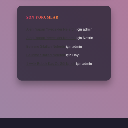
SON YORUMLAR
Alerji Yapan Yiyecekler Nelerdir
için
admin
Alerji Yapan Yiyecekler Nelerdir
için
Nesrin
Belirtme Sıfatları Nelerdir
için
admin
Belirtme Sıfatları Nelerdir
için
Dayı
1 Aylık Bebek Kaç Cc Süt Içmeli
için
admin
için tıkla
betexper giriş