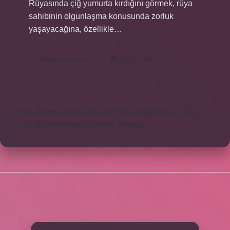
Rüyasında çiğ yumurta kırdığını görmek, rüya
sahibinin olgunlaşma konusunda zorluk
yaşayacağına, özellikle…
Yumurtanın
Devamını okuyun
Yorum Bırak
Kırılması
Ne
Anlama
Gelir
https://www.seraforum.com
https://cigerricco.com.tr
https://yildirimmedya.com.tr
Sitemap
SIDEBAR