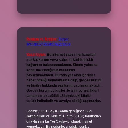
Reklam ve İletişim:
Skype:
live:.cid.575569c608265c69
Yasal Uyarı:
Bu internet sitesi, herhangi bir
marka, kurum veya şahıs şirketi ile hiçbir
bağlantısı bulunmamaktadır. Sitede yalnızca
kendi hazırladığımız makaleler
paylaşılmaktadır. Burada yer alan içerikler
haber niteliği taşımamakta olup, gerçek kurum
ve kişiler hakkında paylaşım yapılmamaktadır.
Gerçek kurum ve kişiler ile isim benzerlikleri
tamamen tesadüfidir. Sitemizdeki bilgiler
taslak halindedir ve tavsiye niteliği taşımazlar.
Sitemiz, 5651 Sayılı Kanun gereğince Bilgi
Teknolojileri ve İletişim Kurumu (BTK) tarafından
onaylanmış bir Yer Sağlayıcı olarak hizmet
vermektedir. Bu nedenle, sitedeki içerikleri