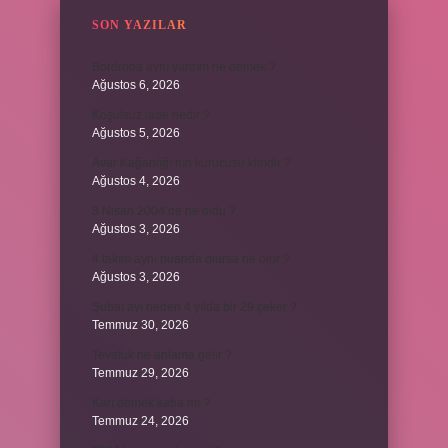
SON YAZILAR
Bordroda aynı yardım ne demek ?
Ağustos 6, 2026
Koşulsuz iade nedir ?
Ağustos 5, 2026
Avar Kağanlığı’nın kurucusu kimdir ?
Ağustos 4, 2026
8 Nisan 2004’de ne oldu ?
Ağustos 3, 2026
4 takım aynı puanda olursa ne olur ?
Ağustos 3, 2026
Şubat ayı neden 4 yılda bir 29 çeker ?
Temmuz 30, 2026
Tevafuk ne anlama gelir ?
Temmuz 29, 2026
Karı demek kaba mı ?
Temmuz 24, 2026