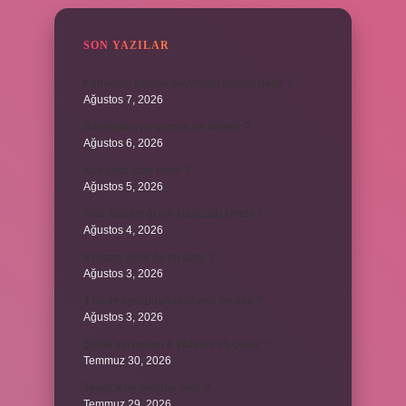
SON YAZILAR
Kemerleri sıkmak deyiminin anlamı nedir ?
Ağustos 7, 2026
Bordroda aynı yardım ne demek ?
Ağustos 6, 2026
Koşulsuz iade nedir ?
Ağustos 5, 2026
Avar Kağanlığı’nın kurucusu kimdir ?
Ağustos 4, 2026
8 Nisan 2004’de ne oldu ?
Ağustos 3, 2026
4 takım aynı puanda olursa ne olur ?
Ağustos 3, 2026
Şubat ayı neden 4 yılda bir 29 çeker ?
Temmuz 30, 2026
Tevafuk ne anlama gelir ?
Temmuz 29, 2026