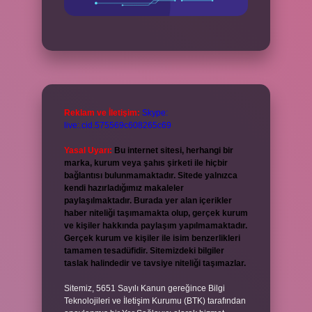
Reklam ve İletişim:
Skype:
live:.cid.575569c608265c69
Yasal Uyarı:
Bu internet sitesi, herhangi bir
marka, kurum veya şahıs şirketi ile hiçbir
bağlantısı bulunmamaktadır. Sitede yalnızca
kendi hazırladığımız makaleler
paylaşılmaktadır. Burada yer alan içerikler
haber niteliği taşımamakta olup, gerçek kurum
ve kişiler hakkında paylaşım yapılmamaktadır.
Gerçek kurum ve kişiler ile isim benzerlikleri
tamamen tesadüfidir. Sitemizdeki bilgiler
taslak halindedir ve tavsiye niteliği taşımazlar.
Sitemiz, 5651 Sayılı Kanun gereğince Bilgi
Teknolojileri ve İletişim Kurumu (BTK) tarafından