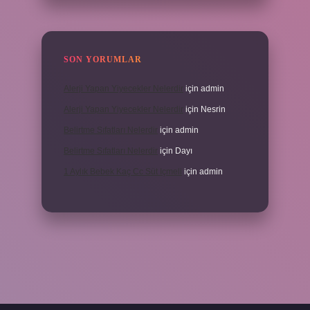
SON YORUMLAR
Alerji Yapan Yiyecekler Nelerdir
için
admin
Alerji Yapan Yiyecekler Nelerdir
için
Nesrin
Belirtme Sıfatları Nelerdir
için
admin
Belirtme Sıfatları Nelerdir
için
Dayı
1 Aylık Bebek Kaç Cc Süt Içmeli
için
admin