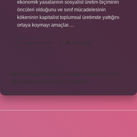
ekonomik yasalarının sosyalist üretim biçiminin
öncüleri olduğunu ve sınıf mücadelesinin
kökeninin kapitalist toplumsal üretimde yattığını
ortaya koymayı amaçlar.…
Kapital
Devamını okuyun
Yorum Bırak
Ne
Zaman
Türkçeye
Çevrildi
https://www.seraforum.com
https://cigerricco.com.tr
https://yildirimmedya.com.tr
Sitemap
SIDEBAR