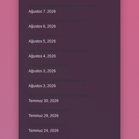
Kemerleri sıkmak deyiminin anlamı nedir ?
Ağustos 7, 2026
Bordroda aynı yardım ne demek ?
Ağustos 6, 2026
Koşulsuz iade nedir ?
Ağustos 5, 2026
Avar Kağanlığı’nın kurucusu kimdir ?
Ağustos 4, 2026
8 Nisan 2004’de ne oldu ?
Ağustos 3, 2026
4 takım aynı puanda olursa ne olur ?
Ağustos 3, 2026
Şubat ayı neden 4 yılda bir 29 çeker ?
Temmuz 30, 2026
Tevafuk ne anlama gelir ?
Temmuz 29, 2026
Karı demek kaba mı ?
Temmuz 24, 2026