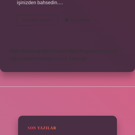
işinizden bahsedin.…
Cv
Devamını okuyun
Yorum Bırak
Ye
Ne
Yazılmaz
https://www.seraforum.com
https://cigerricco.com.tr
https://yildirimmedya.com.tr
Sitemap
SIDEBAR
SON YAZILAR