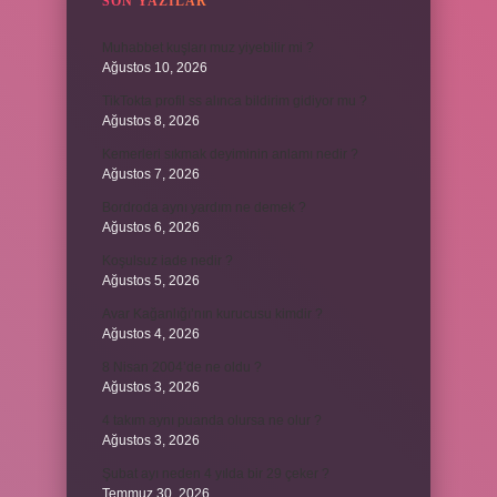
SON YAZILAR
Muhabbet kuşları muz yiyebilir mi ?
Ağustos 10, 2026
TikTokta profil ss alınca bildirim gidiyor mu ?
Ağustos 8, 2026
Kemerleri sıkmak deyiminin anlamı nedir ?
Ağustos 7, 2026
Bordroda aynı yardım ne demek ?
Ağustos 6, 2026
Koşulsuz iade nedir ?
Ağustos 5, 2026
Avar Kağanlığı’nın kurucusu kimdir ?
Ağustos 4, 2026
8 Nisan 2004’de ne oldu ?
Ağustos 3, 2026
4 takım aynı puanda olursa ne olur ?
Ağustos 3, 2026
Şubat ayı neden 4 yılda bir 29 çeker ?
Temmuz 30, 2026