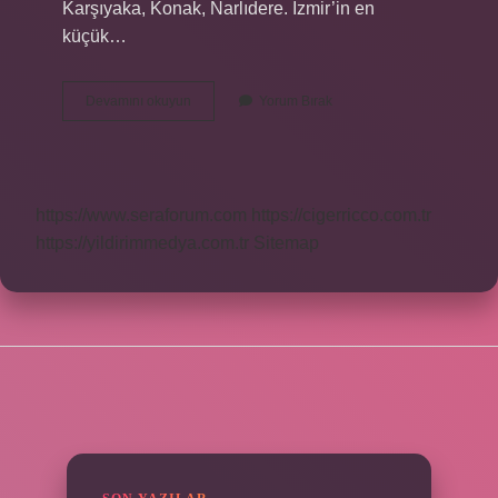
Karşıyaka, Konak, Narlıdere. İzmir’in en
küçük…
İZmir
Devamını okuyun
Yorum Bırak
Ilçeleri
Nelerdir
https://www.seraforum.com
https://cigerricco.com.tr
https://yildirimmedya.com.tr
Sitemap
SIDEBAR