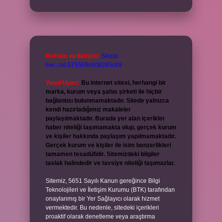
Reklam ve İletişim:
Skype:
live:.cid.575569c608265c69
Yasal Uyarı:
Bu internet sitesi, herhangi bir
marka, kurum veya şahıs şirketi ile hiçbir
bağlantısı bulunmamaktadır. Sitede yalnızca
kendi hazırladığımız makaleler
paylaşılmaktadır. Burada yer alan içerikler
haber niteliği taşımamakta olup, gerçek kurum
ve kişiler hakkında paylaşım yapılmamaktadır.
Gerçek kurum ve kişiler ile isim benzerlikleri
tamamen tesadüfidir. Sitemizdeki bilgiler
taslak halindedir ve tavsiye niteliği taşımazlar.
Sitemiz, 5651 Sayılı Kanun gereğince Bilgi
Teknolojileri ve İletişim Kurumu (BTK) tarafından
onaylanmış bir Yer Sağlayıcı olarak hizmet
vermektedir. Bu nedenle, sitedeki içerikleri
proaktif olarak denetleme veya araştırma