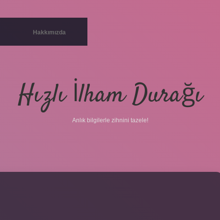
Hakkımızda
Hızlı İlham Durağı
Anlık bilgilerle zihnini tazele!