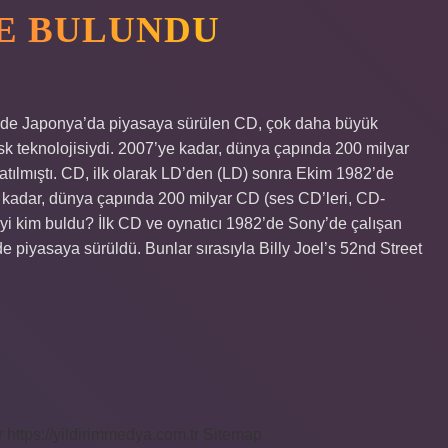
E BULUNDU
82’de Japonya’da piyasaya sürülen CD, çok daha büyük
disk teknolojisiydi. 2007’ye kadar, dünya çapında 200 milyar
tılmıştı. CD, ilk olarak LD’den (LD) sonra Ekim 1982’de
e kadar, dünya çapında 200 milyar CD (ses CD’leri, CD-
yi kim buldu? İlk CD ve oynatıcı 1982’de Sony’de çalışan
e piyasaya sürüldü. Bunlar sırasıyla Billy Joel’s 52nd Street
r
https://yildirimmedya.com.tr
Sitemap