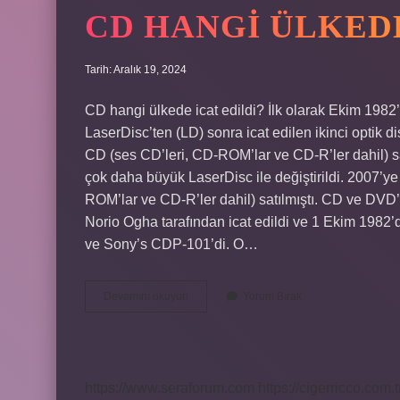
CD HANGI ÜLKED
Tarih: Aralık 19, 2024
CD hangi ülkede icat edildi? İlk olarak Ekim 19
LaserDisc’ten (LD) sonra icat edilen ikinci optik 
CD (ses CD’leri, CD-ROM’lar ve CD-R’ler dahil) sa
çok daha büyük LaserDisc ile değiştirildi. 2007’y
ROM’lar ve CD-R’ler dahil) satılmıştı. CD ve DVD’
Norio Ogha tarafından icat edildi ve 1 Ekim 1982’d
ve Sony’s CDP-101’di. O…
Cd
Devamını okuyun
Yorum Bırak
Hangi
Ülkede
Bulundu
https://www.seraforum.com
https://cigerricco.com.t