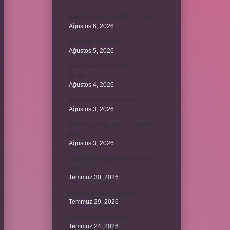
Bordroda aynı yardım ne demek ?
Ağustos 6, 2026
Koşulsuz iade nedir ?
Ağustos 5, 2026
Avar Kağanlığı’nın kurucusu
kimdir ?
Ağustos 4, 2026
8 Nisan 2004’de ne oldu ?
Ağustos 3, 2026
4 takım aynı puanda olursa ne
olur ?
Ağustos 3, 2026
Şubat ayı neden 4 yılda bir 29
çeker ?
Temmuz 30, 2026
Tevafuk ne anlama gelir ?
Temmuz 29, 2026
Karı demek kaba mı ?
Temmuz 24, 2026