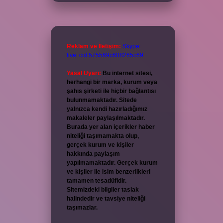
Reklam ve İletişim:
Skype:
live:.cid.575569c608265c69
Yasal Uyarı:
Bu internet sitesi,
herhangi bir marka, kurum veya
şahıs şirketi ile hiçbir bağlantısı
bulunmamaktadır. Sitede
yalnızca kendi hazırladığımız
makaleler paylaşılmaktadır.
Burada yer alan içerikler haber
niteliği taşımamakta olup,
gerçek kurum ve kişiler
hakkında paylaşım
yapılmamaktadır. Gerçek kurum
ve kişiler ile isim benzerlikleri
tamamen tesadüfidir.
Sitemizdeki bilgiler taslak
halindedir ve tavsiye niteliği
taşımazlar.