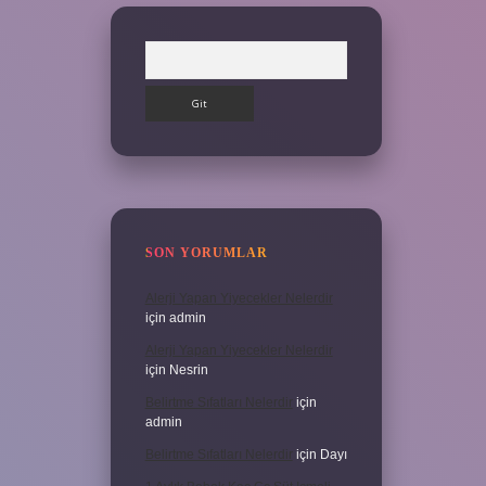
Arama
SON YORUMLAR
Alerji Yapan Yiyecekler Nelerdir
için
admin
Alerji Yapan Yiyecekler Nelerdir
için
Nesrin
Belirtme Sıfatları Nelerdir
için
admin
Belirtme Sıfatları Nelerdir
için
Dayı