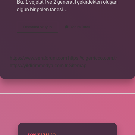
Bu, 1 vejetatif ve 2 generatif çekirdekten oluşan
olgun bir polen tanesi…
Bitkide
Devamını okuyun
Yorum Bırak
Sperm
Çekirdeği
Nerede
Oluşur
https://www.seraforum.com
https://cigerricco.com.tr
https://yildirimmedya.com.tr
Sitemap
SIDEBAR