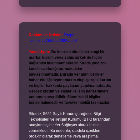
Reklam ve İletişim:
Skype:
live:.cid.575569c608265c69
Yasal Uyarı:
Bu internet sitesi, herhangi bir
marka, kurum veya şahıs şirketi ile hiçbir
bağlantısı bulunmamaktadır. Sitede yalnızca
kendi hazırladığımız makaleler
paylaşılmaktadır. Burada yer alan içerikler
haber niteliği taşımamakta olup, gerçek kurum
ve kişiler hakkında paylaşım yapılmamaktadır.
Gerçek kurum ve kişiler ile isim benzerlikleri
tamamen tesadüfidir. Sitemizdeki bilgiler
taslak halindedir ve tavsiye niteliği taşımazlar.
Sitemiz, 5651 Sayılı Kanun gereğince Bilgi
Teknolojileri ve İletişim Kurumu (BTK) tarafından
onaylanmış bir Yer Sağlayıcı olarak hizmet
vermektedir. Bu nedenle, sitedeki içerikleri
proaktif olarak denetleme veya araştırma