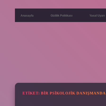
Anasayfa
Gizlilik Politikası
Yasal Uyarı
ETIKET:
BIR PSIKOLOJIK DANIŞMAND