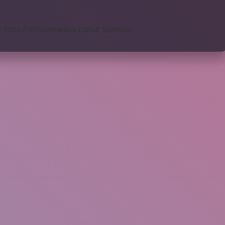
r
https://yildirimmedya.com.tr
Sitemap