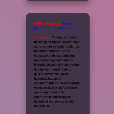
Reklam ve İletişim:
Skype:
live:.cid.575569c608265c69
Yasal Uyarı:
Bu internet sitesi,
herhangi bir marka, kurum veya
şahıs şirketi ile hiçbir bağlantısı
bulunmamaktadır. Sitede
yalnızca kendi hazırladığımız
makaleler paylaşılmaktadır.
Burada yer alan içerikler haber
niteliği taşımamakta olup,
gerçek kurum ve kişiler
hakkında paylaşım
yapılmamaktadır. Gerçek kurum
ve kişiler ile isim benzerlikleri
tamamen tesadüfidir.
Sitemizdeki bilgiler taslak
halindedir ve tavsiye niteliği
taşımazlar.