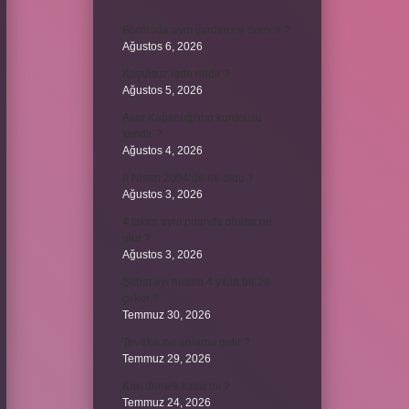
Bordroda aynı yardım ne demek ?
Ağustos 6, 2026
Koşulsuz iade nedir ?
Ağustos 5, 2026
Avar Kağanlığı’nın kurucusu
kimdir ?
Ağustos 4, 2026
8 Nisan 2004’de ne oldu ?
Ağustos 3, 2026
4 takım aynı puanda olursa ne
olur ?
Ağustos 3, 2026
Şubat ayı neden 4 yılda bir 29
çeker ?
Temmuz 30, 2026
Tevafuk ne anlama gelir ?
Temmuz 29, 2026
Karı demek kaba mı ?
Temmuz 24, 2026