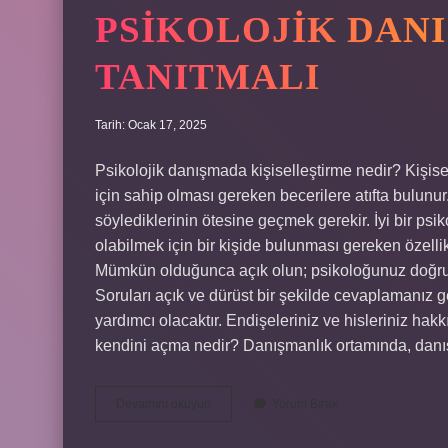
PSIKOLOJIK DANI
TANITMALI
Tarih: Ocak 17, 2025
Psikolojik danışmada kişiselleştirme nedir? Kişis
için sahip olması gereken becerilere atıfta bulunur.
söylediklerinin ötesine geçmek gerekir. İyi bir ps
olabilmek için bir kişide bulunması gereken özelli
Mümkün olduğunca açık olun; psikoloğunuz doğru so
Soruları açık ve dürüst bir şekilde cevaplamanız ger
yardımcı olacaktır. Endişeleriniz ve hisleriniz ha
kendini açma nedir? Danışmanlık ortamında, da
Psikolojik
Devamını okuyun
Yorum Bırak
Danışman
Kendini