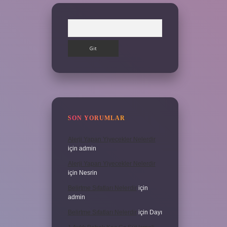
Arama
SON YORUMLAR
Alerji Yapan Yiyecekler Nelerdir
için
admin
Alerji Yapan Yiyecekler Nelerdir
için
Nesrin
Belirtme Sıfatları Nelerdir
için
admin
Belirtme Sıfatları Nelerdir
için
Dayı