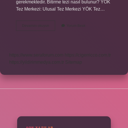
gerekmektedir. Bitirme tezi nasıl bulunur? YÖK
Tez Merkezi: Ulusal Tez Merkezi YÖK Tez…
Tezleri
Devamını okuyun
Yorum Bırak
Nereden
Bulabilirim
https://www.seraforum.com
https://cigerricco.com.tr
https://yildirimmedya.com.tr
Sitemap
SIDEBAR