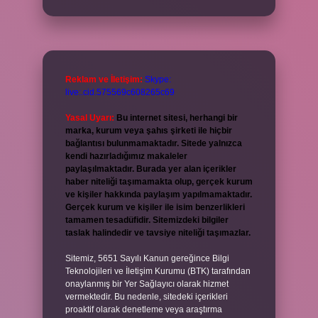
Reklam ve İletişim:
Skype:
live:.cid.575569c608265c69
Yasal Uyarı:
Bu internet sitesi, herhangi bir
marka, kurum veya şahıs şirketi ile hiçbir
bağlantısı bulunmamaktadır. Sitede yalnızca
kendi hazırladığımız makaleler
paylaşılmaktadır. Burada yer alan içerikler
haber niteliği taşımamakta olup, gerçek kurum
ve kişiler hakkında paylaşım yapılmamaktadır.
Gerçek kurum ve kişiler ile isim benzerlikleri
tamamen tesadüfidir. Sitemizdeki bilgiler
taslak halindedir ve tavsiye niteliği taşımazlar.
Sitemiz, 5651 Sayılı Kanun gereğince Bilgi
Teknolojileri ve İletişim Kurumu (BTK) tarafından
onaylanmış bir Yer Sağlayıcı olarak hizmet
vermektedir. Bu nedenle, sitedeki içerikleri
proaktif olarak denetleme veya araştırma