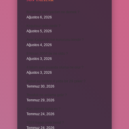
SON YAZILAR
Bordroda aynı yardım ne demek ?
Ağustos 6, 2026
Koşulsuz iade nedir ?
Ağustos 5, 2026
Avar Kağanlığı’nın kurucusu kimdir ?
Ağustos 4, 2026
8 Nisan 2004’de ne oldu ?
Ağustos 3, 2026
4 takım aynı puanda olursa ne olur ?
Ağustos 3, 2026
Şubat ayı neden 4 yılda bir 29 çeker ?
Temmuz 30, 2026
Tevafuk ne anlama gelir ?
Temmuz 29, 2026
Karı demek kaba mı ?
Temmuz 24, 2026
2024 hangi renk trend ?
Temmuz 24, 2026