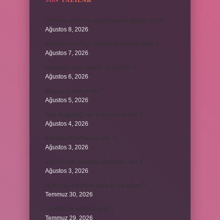
SON YAZILAR
TikTokta profil ss alınca bildirim gidiyor mu ?
Ağustos 8, 2026
Kemerleri sıkmak deyiminin anlamı nedir ?
Ağustos 7, 2026
Bordroda aynı yardım ne demek ?
Ağustos 6, 2026
Koşulsuz iade nedir ?
Ağustos 5, 2026
Avar Kağanlığı’nın kurucusu kimdir ?
Ağustos 4, 2026
8 Nisan 2004’de ne oldu ?
Ağustos 3, 2026
4 takım aynı puanda olursa ne olur ?
Ağustos 3, 2026
Şubat ayı neden 4 yılda bir 29 çeker ?
Temmuz 30, 2026
Tevafuk ne anlama gelir ?
Temmuz 29, 2026