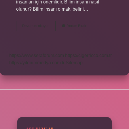
insanları için önemlidir. Bilim insanı nasıl
olunur? Bilim insanı olmak, belirli…
Bilim
Devamını okuyun
Yorum Bırak
Insanı
Olmak
Için
Hangi
Özellikler
https://www.seraforum.com
https://cigerricco.com.tr
Gerekir
https://yildirimmedya.com.tr
Sitemap
SIDEBAR