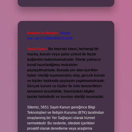
Reklam ve İletişim:
Skype:
live:.cid.575569c608265c69
Yasal Uyarı:
Bu internet sitesi, herhangi bir
marka, kurum veya şahıs şirketi ile hiçbir
bağlantısı bulunmamaktadır. Sitede yalnızca
kendi hazırladığımız makaleler
paylaşılmaktadır. Burada yer alan içerikler
haber niteliği taşımamakta olup, gerçek kurum
ve kişiler hakkında paylaşım yapılmamaktadır.
Gerçek kurum ve kişiler ile isim benzerlikleri
tamamen tesadüfidir. Sitemizdeki bilgiler
taslak halindedir ve tavsiye niteliği taşımazlar.
Sitemiz, 5651 Sayılı Kanun gereğince Bilgi
Teknolojileri ve İletişim Kurumu (BTK) tarafından
onaylanmış bir Yer Sağlayıcı olarak hizmet
vermektedir. Bu nedenle, sitedeki içerikleri
proaktif olarak denetleme veya araştırma