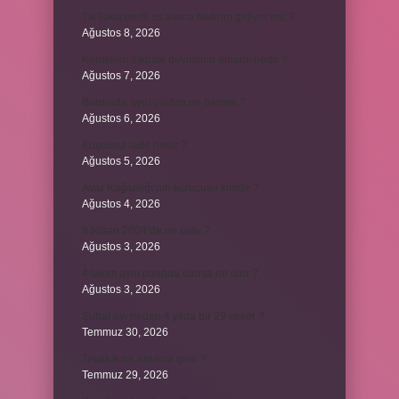
TikTokta profil ss alınca bildirim gidiyor mu ?
Ağustos 8, 2026
Kemerleri sıkmak deyiminin anlamı nedir ?
Ağustos 7, 2026
Bordroda aynı yardım ne demek ?
Ağustos 6, 2026
Koşulsuz iade nedir ?
Ağustos 5, 2026
Avar Kağanlığı’nın kurucusu kimdir ?
Ağustos 4, 2026
8 Nisan 2004’de ne oldu ?
Ağustos 3, 2026
4 takım aynı puanda olursa ne olur ?
Ağustos 3, 2026
Şubat ayı neden 4 yılda bir 29 çeker ?
Temmuz 30, 2026
Tevafuk ne anlama gelir ?
Temmuz 29, 2026