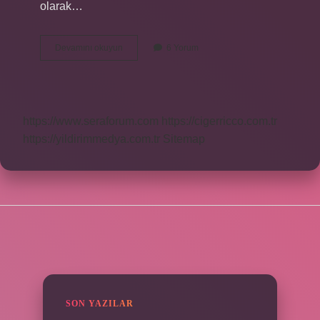
olarak…
Bestenigar
Devamını okuyun
6 Yorum
Makamı
Nedir
https://www.seraforum.com
https://cigerricco.com.tr
https://yildirimmedya.com.tr
Sitemap
SIDEBAR
SON YAZILAR