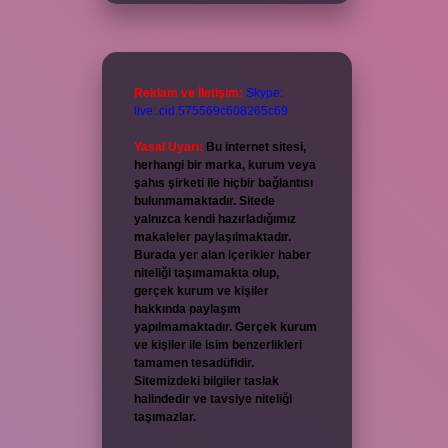
Reklam ve İletişim:
Skype:
live:.cid.575569c608265c69
Yasal Uyarı:
Bu internet sitesi,
herhangi bir marka, kurum veya
şahıs şirketi ile hiçbir bağlantısı
bulunmamaktadır. Sitede
yalnızca kendi hazırladığımız
makaleler paylaşılmaktadır.
Burada yer alan içerikler haber
niteliği taşımamakta olup,
gerçek kurum ve kişiler
hakkında paylaşım
yapılmamaktadır. Gerçek kurum
ve kişiler ile isim benzerlikleri
tamamen tesadüfidir.
Sitemizdeki bilgiler taslak
halindedir ve tavsiye niteliği
taşımazlar.