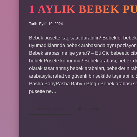
1 AYLIK BEBEK P
Tarih: Eylül 10, 2024
Bebek pusette kaç saat durabilir? Bebekler bebek
uyumadıklarında bebek arabasında aynı pozisyond
Bebek arabası ne işe yarar? – Eti Cicibebeeticici
bebek Pusete konur mu? Bebek arabası, bebek doğd
olarak tasarlanmış bebek arabaları, bebeklerin rah
arabasıyla rahat ve güvenli bir şekilde taşınabilir
Pasha BabyPasha Baby › Blog › Bebek arabası se
pusette ne…
1
Devamını okuyun
12 Yorum
Aylık
Bebek
Pusette
Uyur
Mu