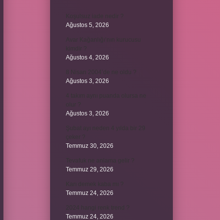
Koşulsuz iade nedir ?
Ağustos 5, 2026
Avar Kağanlığı’nın kurucusu
kimdir ?
Ağustos 4, 2026
8 Nisan 2004’de ne oldu ?
Ağustos 3, 2026
4 takım aynı puanda olursa ne
olur ?
Ağustos 3, 2026
Şubat ayı neden 4 yılda bir 29
çeker ?
Temmuz 30, 2026
Tevafuk ne anlama gelir ?
Temmuz 29, 2026
Karı demek kaba mı ?
Temmuz 24, 2026
2024 hangi renk trend ?
Temmuz 24, 2026