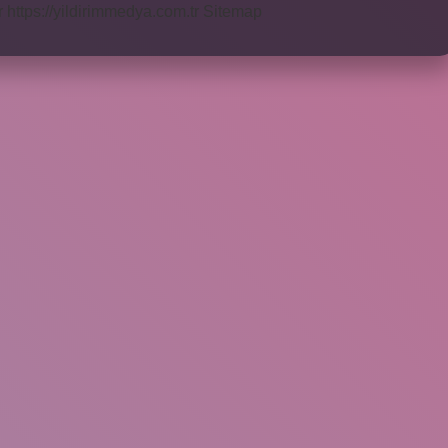
r
https://yildirimmedya.com.tr
Sitemap