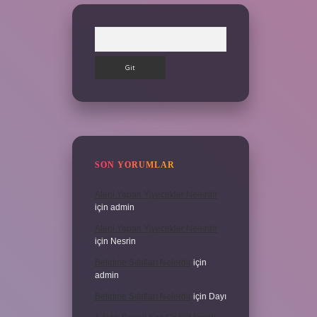
Arama
SON YORUMLAR
Alerji Yapan Yiyecekler Nelerdir
için
admin
Alerji Yapan Yiyecekler Nelerdir
için
Nesrin
Belirtme Sıfatları Nelerdir
için
admin
Belirtme Sıfatları Nelerdir
için
Dayı