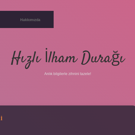
Hakkımızda
Hızlı İlham Durağı
Anlık bilgilerle zihnini tazele!
I