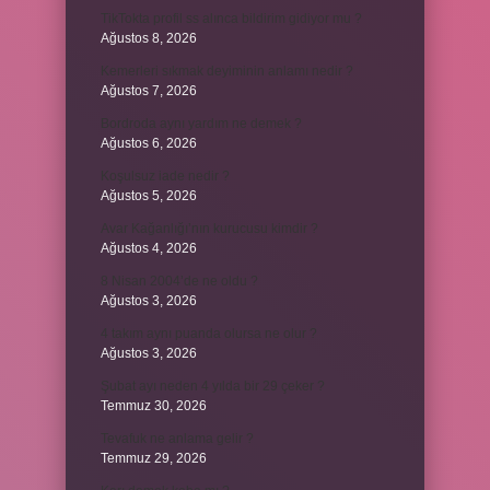
TikTokta profil ss alınca bildirim gidiyor mu ?
Ağustos 8, 2026
Kemerleri sıkmak deyiminin anlamı nedir ?
Ağustos 7, 2026
Bordroda aynı yardım ne demek ?
Ağustos 6, 2026
Koşulsuz iade nedir ?
Ağustos 5, 2026
Avar Kağanlığı’nın kurucusu kimdir ?
Ağustos 4, 2026
8 Nisan 2004’de ne oldu ?
Ağustos 3, 2026
4 takım aynı puanda olursa ne olur ?
Ağustos 3, 2026
Şubat ayı neden 4 yılda bir 29 çeker ?
Temmuz 30, 2026
Tevafuk ne anlama gelir ?
Temmuz 29, 2026