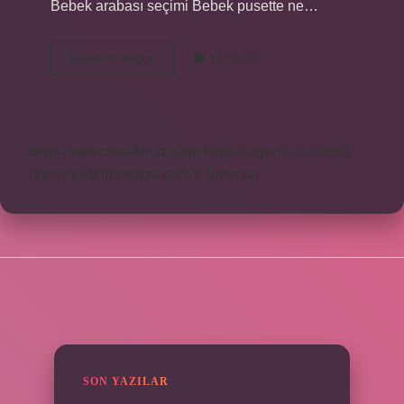
Bebek arabası seçimi Bebek pusette ne…
1
Devamını okuyun
12 Yorum
Aylık
Bebek
Pusette
Uyur
Mu
https://www.seraforum.com
https://cigerricco.com.tr
https://yildirimmedya.com.tr
Sitemap
SIDEBAR
SON YAZILAR