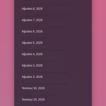
TikTokta profil ss alınca bildirim gidiyor mu ?
Ağustos 8, 2026
Kemerleri sıkmak deyiminin anlamı nedir ?
Ağustos 7, 2026
Bordroda aynı yardım ne demek ?
Ağustos 6, 2026
Koşulsuz iade nedir ?
Ağustos 5, 2026
Avar Kağanlığı’nın kurucusu kimdir ?
Ağustos 4, 2026
8 Nisan 2004’de ne oldu ?
Ağustos 3, 2026
4 takım aynı puanda olursa ne olur ?
Ağustos 3, 2026
Şubat ayı neden 4 yılda bir 29 çeker ?
Temmuz 30, 2026
Tevafuk ne anlama gelir ?
Temmuz 29, 2026