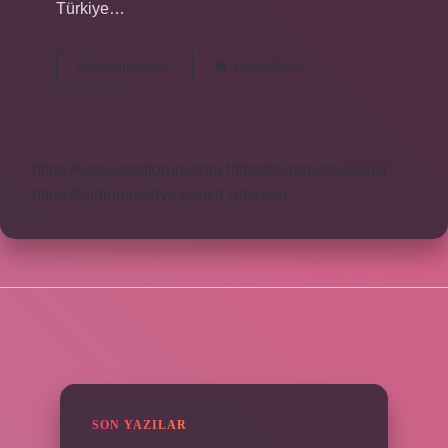
Türkiye…
Baro
Devamını okuyun
Yorum Bırak
Meslek
Odası
Mı
https://www.seraforum.com
https://cigerricco.com.tr
https://yildirimmedya.com.tr
Sitemap
SIDEBAR
SON YAZILAR