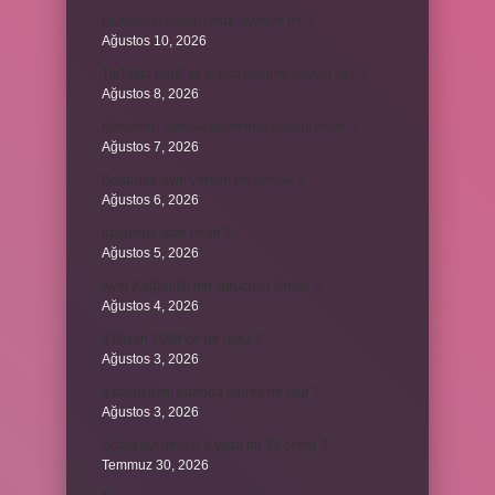
Muhabbet kuşları muz yiyebilir mi ?
Ağustos 10, 2026
TikTokta profil ss alınca bildirim gidiyor mu ?
Ağustos 8, 2026
Kemerleri sıkmak deyiminin anlamı nedir ?
Ağustos 7, 2026
Bordroda aynı yardım ne demek ?
Ağustos 6, 2026
Koşulsuz iade nedir ?
Ağustos 5, 2026
Avar Kağanlığı’nın kurucusu kimdir ?
Ağustos 4, 2026
8 Nisan 2004’de ne oldu ?
Ağustos 3, 2026
4 takım aynı puanda olursa ne olur ?
Ağustos 3, 2026
Şubat ayı neden 4 yılda bir 29 çeker ?
Temmuz 30, 2026