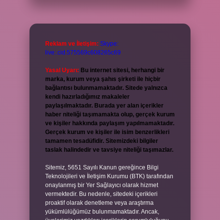
Reklam ve İletişim:
Skype:
live:.cid.575569c608265c69
Yasal Uyarı:
Bu internet sitesi, herhangi bir
marka, kurum veya şahıs şirketi ile hiçbir
bağlantısı bulunmamaktadır. Sitede yalnızca
kendi hazırladığımız makaleler
paylaşılmaktadır. Burada yer alan içerikler
haber niteliği taşımamakta olup, gerçek kurum
ve kişiler hakkında paylaşım yapılmamaktadır.
Gerçek kurum ve kişiler ile isim benzerlikleri
tamamen tesadüfidir. Sitemizdeki bilgiler
taslak halindedir ve tavsiye niteliği taşımazlar.
Sitemiz, 5651 Sayılı Kanun gereğince Bilgi
Teknolojileri ve İletişim Kurumu (BTK) tarafından
onaylanmış bir Yer Sağlayıcı olarak hizmet
vermektedir. Bu nedenle, sitedeki içerikleri
proaktif olarak denetleme veya araştırma
yükümlülüğümüz bulunmamaktadır. Ancak,