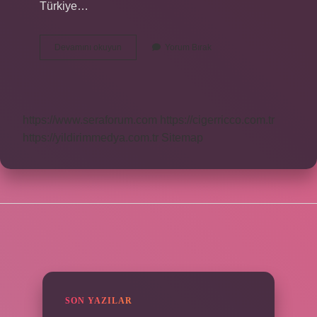
Türkiye…
Baro
Devamını okuyun
Yorum Bırak
Meslek
Odası
Mı
https://www.seraforum.com
https://cigerricco.com.tr
https://yildirimmedya.com.tr
Sitemap
SIDEBAR
SON YAZILAR