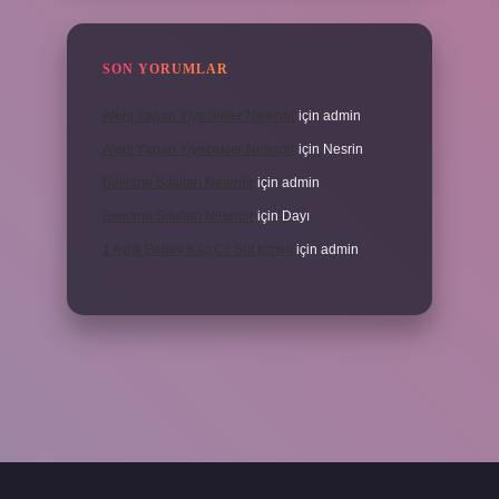
SON YORUMLAR
Alerji Yapan Yiyecekler Nelerdir
için
admin
Alerji Yapan Yiyecekler Nelerdir
için
Nesrin
Belirtme Sıfatları Nelerdir
için
admin
Belirtme Sıfatları Nelerdir
için
Dayı
1 Aylık Bebek Kaç Cc Süt Içmeli
için
admin
ı için tıkla
betexper giriş