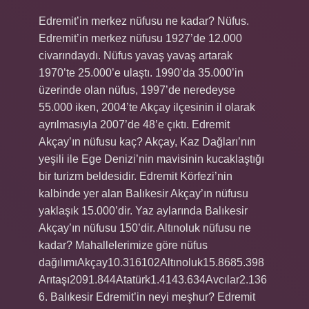
Edremit’in merkez nüfusu ne kadar? Nüfus.
Edremit’in merkez nüfusu 1927’de 12.000
civarındaydı. Nüfus yavaş yavaş artarak
1970’te 25.000’e ulaştı. 1990’da 35.000’in
üzerinde olan nüfus, 1997’de neredeyse
55.000 iken, 2004’te Akçay ilçesinin il olarak
ayrılmasıyla 2007’de 48’e çıktı. Edremit
Akçay’ın nüfusu kaç? Akçay, Kaz Dağları’nın
yeşili ile Ege Denizi’nin mavisinin kucaklaştığı
bir turizm beldesidir. Edremit Körfezi’nin
kalbinde yer alan Balıkesir Akçay’ın nüfusu
yaklaşık 15.000’dir. Yaz aylarında Balıkesir
Akçay’ın nüfusu 150’dir. Altınoluk nüfusu ne
kadar? Mahallelerimize göre nüfus
dağılımıAkçay10.316102Altınoluk15.8685.398
Arıtaşı2091.844Atatürk1.4143.634Avcılar2.136
6. Balıkesir Edremit’in neyi meşhur? Edremit