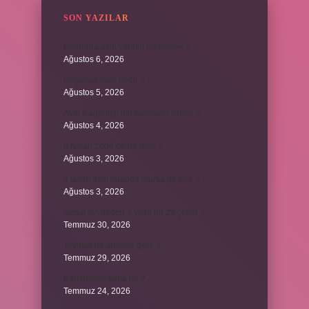
SON YAZILAR
Bordroda aynı yardım ne demek ?
Ağustos 6, 2026
Koşulsuz iade nedir ?
Ağustos 5, 2026
Avar Kağanlığı’nın kurucusu kimdir ?
Ağustos 4, 2026
8 Nisan 2004’de ne oldu ?
Ağustos 3, 2026
4 takım aynı puanda olursa ne olur ?
Ağustos 3, 2026
Şubat ayı neden 4 yılda bir 29 çeker ?
Temmuz 30, 2026
Tevafuk ne anlama gelir ?
Temmuz 29, 2026
Karı demek kaba mı ?
Temmuz 24, 2026