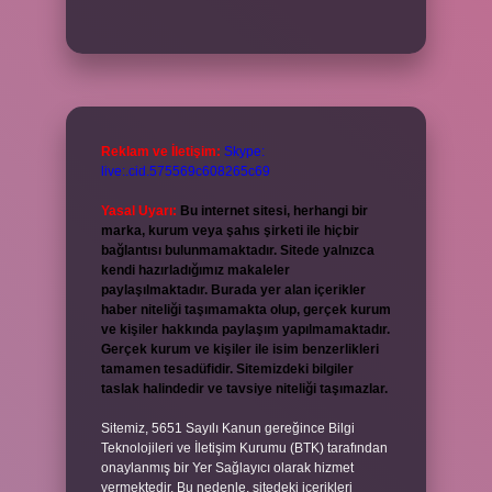
Reklam ve İletişim:
Skype:
live:.cid.575569c608265c69
Yasal Uyarı:
Bu internet sitesi, herhangi bir
marka, kurum veya şahıs şirketi ile hiçbir
bağlantısı bulunmamaktadır. Sitede yalnızca
kendi hazırladığımız makaleler
paylaşılmaktadır. Burada yer alan içerikler
haber niteliği taşımamakta olup, gerçek kurum
ve kişiler hakkında paylaşım yapılmamaktadır.
Gerçek kurum ve kişiler ile isim benzerlikleri
tamamen tesadüfidir. Sitemizdeki bilgiler
taslak halindedir ve tavsiye niteliği taşımazlar.
Sitemiz, 5651 Sayılı Kanun gereğince Bilgi
Teknolojileri ve İletişim Kurumu (BTK) tarafından
onaylanmış bir Yer Sağlayıcı olarak hizmet
vermektedir. Bu nedenle, sitedeki içerikleri