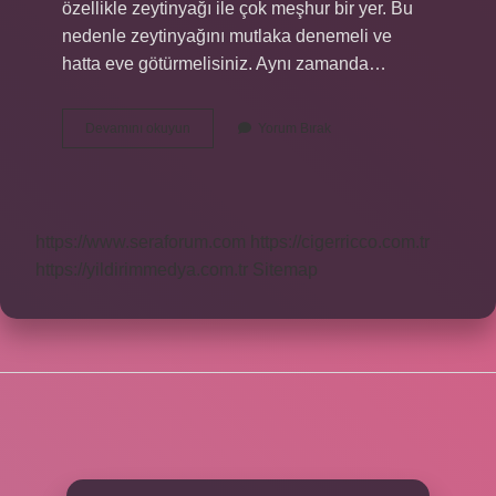
özellikle zeytinyağı ile çok meşhur bir yer. Bu
nedenle zeytinyağını mutlaka denemeli ve
hatta eve götürmelisiniz. Aynı zamanda…
Edremit
Devamını okuyun
Yorum Bırak
Nüfusu
Ne
Kadar
https://www.seraforum.com
https://cigerricco.com.tr
https://yildirimmedya.com.tr
Sitemap
SIDEBAR