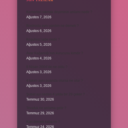
SON YAZILAR
Kemerleri sıkmak deyiminin anlamı nedir ?
Ağustos 7, 2026
Bordroda aynı yardım ne demek ?
Ağustos 6, 2026
Koşulsuz iade nedir ?
Ağustos 5, 2026
Avar Kağanlığı’nın kurucusu kimdir ?
Ağustos 4, 2026
8 Nisan 2004’de ne oldu ?
Ağustos 3, 2026
4 takım aynı puanda olursa ne olur ?
Ağustos 3, 2026
Şubat ayı neden 4 yılda bir 29 çeker ?
Temmuz 30, 2026
Tevafuk ne anlama gelir ?
Temmuz 29, 2026
Karı demek kaba mı ?
Temmuz 24, 2026