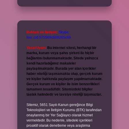
Reklam ve İletişim:
Skype:
live:.cid.575569c608265c69
Yasal Uyarı:
Bu internet sitesi, herhangi bir
marka, kurum veya şahıs şirketi ile hiçbir
bağlantısı bulunmamaktadır. Sitede yalnızca
kendi hazırladığımız makaleler
paylaşılmaktadır. Burada yer alan içerikler
haber niteliği taşımamakta olup, gerçek kurum
ve kişiler hakkında paylaşım yapılmamaktadır.
Gerçek kurum ve kişiler ile isim benzerlikleri
tamamen tesadüfidir. Sitemizdeki bilgiler
taslak halindedir ve tavsiye niteliği taşımazlar.
Sitemiz, 5651 Sayılı Kanun gereğince Bilgi
Teknolojileri ve İletişim Kurumu (BTK) tarafından
onaylanmış bir Yer Sağlayıcı olarak hizmet
vermektedir. Bu nedenle, sitedeki içerikleri
proaktif olarak denetleme veya araştırma