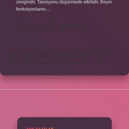
zengindir. Tansiyonu düşürmede etkilidir. Beyin
fonksiyonlarını…
Balık
Devamını okuyun
Yorum Bırak
Hastalıktan
Korur
Mu
https://www.seraforum.com
https://cigerricco.com.tr
https://yildirimmedya.com.tr
Sitemap
SIDEBAR