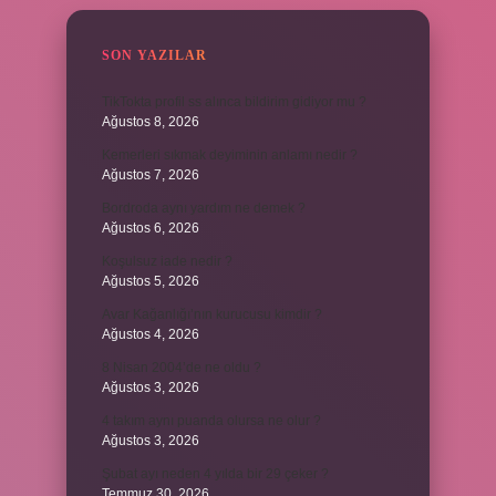
SON YAZILAR
TikTokta profil ss alınca bildirim gidiyor mu ?
Ağustos 8, 2026
Kemerleri sıkmak deyiminin anlamı nedir ?
Ağustos 7, 2026
Bordroda aynı yardım ne demek ?
Ağustos 6, 2026
Koşulsuz iade nedir ?
Ağustos 5, 2026
Avar Kağanlığı’nın kurucusu kimdir ?
Ağustos 4, 2026
8 Nisan 2004’de ne oldu ?
Ağustos 3, 2026
4 takım aynı puanda olursa ne olur ?
Ağustos 3, 2026
Şubat ayı neden 4 yılda bir 29 çeker ?
Temmuz 30, 2026