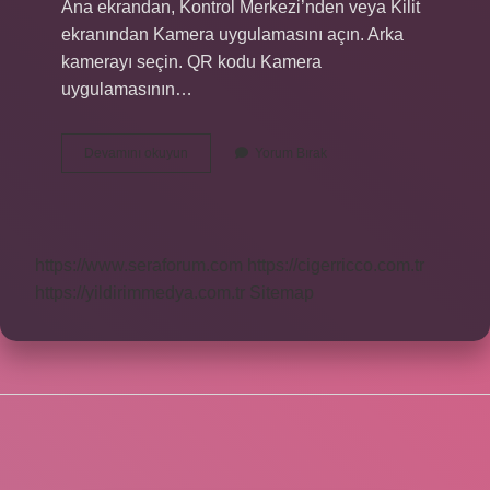
Ana ekrandan, Kontrol Merkezi’nden veya Kilit
ekranından Kamera uygulamasını açın. Arka
kamerayı seçin. QR kodu Kamera
uygulamasının…
Ekran
Devamını okuyun
Yorum Bırak
Görüntüsünden
Karekod
Okunur
Mu
https://www.seraforum.com
https://cigerricco.com.tr
https://yildirimmedya.com.tr
Sitemap
SIDEBAR