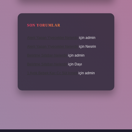
SON YORUMLAR
Alerji Yapan Yiyecekler Nelerdir
için
admin
Alerji Yapan Yiyecekler Nelerdir
için
Nesrin
Belirtme Sıfatları Nelerdir
için
admin
Belirtme Sıfatları Nelerdir
için
Dayı
1 Aylık Bebek Kaç Cc Süt Içmeli
için
admin