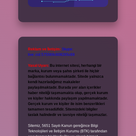
Reklam ve İletişim:
Skype:
live:.cid.575569c608265c69
Yasal Uyarı:
Bu internet sitesi, herhangi bir
marka, kurum veya şahıs şirketi ile hiçbir
bağlantısı bulunmamaktadır. Sitede yalnızca
kendi hazırladığımız makaleler
paylaşılmaktadır. Burada yer alan içerikler
haber niteliği taşımamakta olup, gerçek kurum
ve kişiler hakkında paylaşım yapılmamaktadır.
Gerçek kurum ve kişiler ile isim benzerlikleri
tamamen tesadüfidir. Sitemizdeki bilgiler
taslak halindedir ve tavsiye niteliği taşımazlar.
Sitemiz, 5651 Sayılı Kanun gereğince Bilgi
Teknolojileri ve İletişim Kurumu (BTK) tarafından