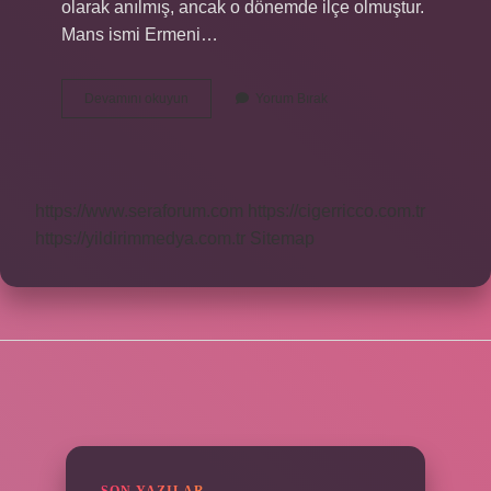
olarak anılmış, ancak o dönemde ilçe olmuştur.
Mans ismi Ermeni…
Erzincan
Devamını okuyun
Yorum Bırak
Çayırlı
Hangi
Ilçeye
Bağlı
https://www.seraforum.com
https://cigerricco.com.tr
https://yildirimmedya.com.tr
Sitemap
SIDEBAR