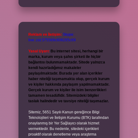
Reklam ve İletişim:
Skype:
live:.cid.575569c608265c69
Yasal Uyarı:
Bu internet sitesi, herhangi bir
marka, kurum veya şahıs şirketi ile hiçbir
bağlantısı bulunmamaktadır. Sitede yalnızca
kendi hazırladığımız makaleler
paylaşılmaktadır. Burada yer alan içerikler
haber niteliği taşımamakta olup, gerçek kurum
ve kişiler hakkında paylaşım yapılmamaktadır.
Gerçek kurum ve kişiler ile isim benzerlikleri
tamamen tesadüfidir. Sitemizdeki bilgiler
taslak halindedir ve tavsiye niteliği taşımazlar.
Sitemiz, 5651 Sayılı Kanun gereğince Bilgi
Teknolojileri ve İletişim Kurumu (BTK) tarafından
onaylanmış bir Yer Sağlayıcı olarak hizmet
vermektedir. Bu nedenle, sitedeki içerikleri
proaktif olarak denetleme veya araştırma