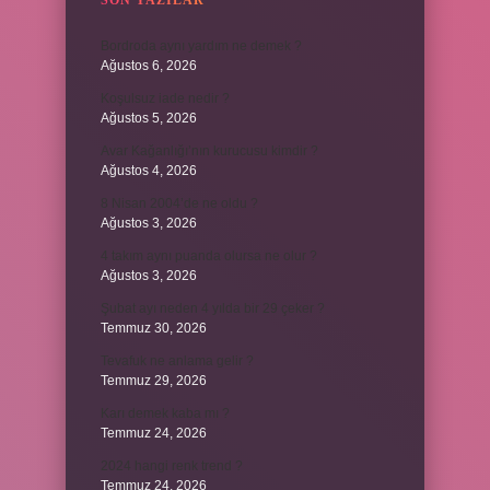
SON YAZILAR
Bordroda aynı yardım ne demek ?
Ağustos 6, 2026
Koşulsuz iade nedir ?
Ağustos 5, 2026
Avar Kağanlığı’nın kurucusu kimdir ?
Ağustos 4, 2026
8 Nisan 2004’de ne oldu ?
Ağustos 3, 2026
4 takım aynı puanda olursa ne olur ?
Ağustos 3, 2026
Şubat ayı neden 4 yılda bir 29 çeker ?
Temmuz 30, 2026
Tevafuk ne anlama gelir ?
Temmuz 29, 2026
Karı demek kaba mı ?
Temmuz 24, 2026
2024 hangi renk trend ?
Temmuz 24, 2026