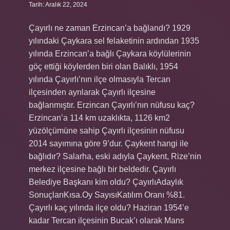
Tarih: Aralık 22, 2024
Çayırlı ne zaman Erzincan’a bağlandı? 1929
yılındaki Çaykara sel felaketinin ardından 1935
yılında Erzincan’a bağlı Çaykara köylülerinin
göç ettiği köylerden biri olan Balıklı, 1954
yılında Çayırlı’nın ilçe olmasıyla Tercan
ilçesinden ayrılarak Çayırlı ilçesine
bağlanmıştır. Erzincan Çayırlı’nın nüfusu kaç?
Erzincan’a 114 km uzaklıkta, 1126 km2
yüzölçümüne sahip Çayırlı ilçesinin nüfusu
2014 sayımına göre 9’dur. Çaykent hangi ile
bağlıdır? Salarha, eski adıyla Çaykent, Rize’nin
merkez ilçesine bağlı bir beldedir. Çayırlı
Belediye Başkanı kim oldu? ÇayırlıAdaylık
SonuçlarıKısa.Oy SayısıKatılım Oranı %81.
Çayırlı kaç yılında ilçe oldu? Haziran 1954’e
kadar Tercan ilçesinin Bucak’ı olarak Mans