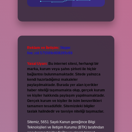
Reklam ve İletişim:
Skype:
live:.cid.575569c608265c69
Yasal Uyarı:
Bu internet sitesi, herhangi bir
marka, kurum veya şahıs şirketi ile hiçbir
bağlantısı bulunmamaktadır. Sitede yalnızca
kendi hazırladığımız makaleler
paylaşılmaktadır. Burada yer alan içerikler
haber niteliği taşımamakta olup, gerçek kurum
ve kişiler hakkında paylaşım yapılmamaktadır.
Gerçek kurum ve kişiler ile isim benzerlikleri
tamamen tesadüfidir. Sitemizdeki bilgiler
taslak halindedir ve tavsiye niteliği taşımazlar.
Sitemiz, 5651 Sayılı Kanun gereğince Bilgi
Teknolojileri ve İletişim Kurumu (BTK) tarafından