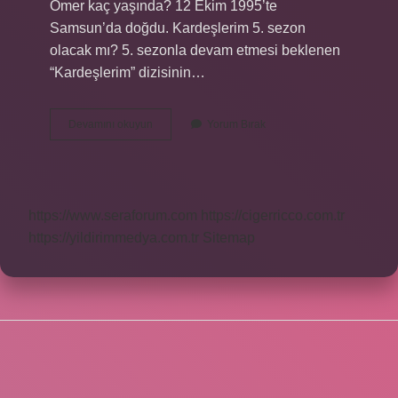
Ömer kaç yaşında? 12 Ekim 1995’te
Samsun’da doğdu. Kardeşlerim 5. sezon
olacak mı? 5. sezonla devam etmesi beklenen
“Kardeşlerim” dizisinin…
Kardeşlerim
Devamını okuyun
Yorum Bırak
4
Sezon
Kaçıncı
Bölüm
https://www.seraforum.com
https://cigerricco.com.tr
https://yildirimmedya.com.tr
Sitemap
SIDEBAR