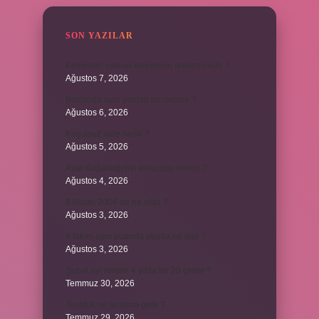
SON YAZILAR
Kemerleri sıkmak deyiminin anlamı nedir ?
Ağustos 7, 2026
Bordroda aynı yardım ne demek ?
Ağustos 6, 2026
Koşulsuz iade nedir ?
Ağustos 5, 2026
Avar Kağanlığı’nın kurucusu kimdir ?
Ağustos 4, 2026
8 Nisan 2004’de ne oldu ?
Ağustos 3, 2026
4 takım aynı puanda olursa ne olur ?
Ağustos 3, 2026
Şubat ayı neden 4 yılda bir 29 çeker ?
Temmuz 30, 2026
Tevafuk ne anlama gelir ?
Temmuz 29, 2026