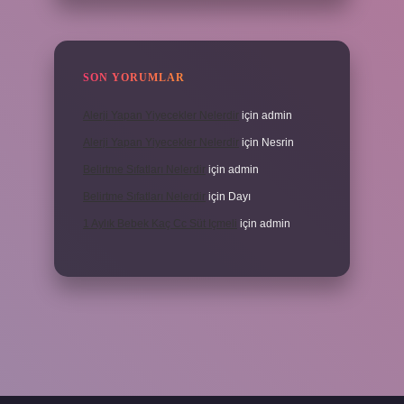
SON YORUMLAR
Alerji Yapan Yiyecekler Nelerdir
için
admin
Alerji Yapan Yiyecekler Nelerdir
için
Nesrin
Belirtme Sıfatları Nelerdir
için
admin
Belirtme Sıfatları Nelerdir
için
Dayı
1 Aylık Bebek Kaç Cc Süt Içmeli
için
admin