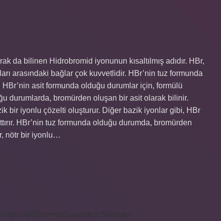
k da bilinen Hidrobromid iyonunun kısaltılmış adıdır. HBr,
arı arasındaki bağlar çok kuvvetlidir. HBr’nin tuz formunda
r. HBr’nin asit formunda olduğu durumlar için, formülü
ğu durumlarda, bromürden oluşan bir asit olarak bilinir.
 bir iyonlu çözelti oluşturur. Diğer bazik iyonlar gibi, HBr
ttırır. HBr’nin tuz formunda olduğu durumda, bromürden
r, nötr bir iyonlu…
r
https://yildirimmedya.com.tr
Sitemap