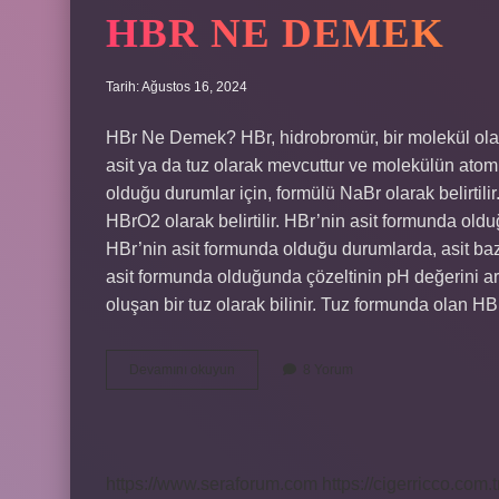
HBR NE DEMEK
Tarih: Ağustos 16, 2024
HBr Ne Demek? HBr, hidrobromür, bir molekül olara
asit ya da tuz olarak mevcuttur ve molekülün atoml
olduğu durumlar için, formülü NaBr olarak belirtili
HBrO2 olarak belirtilir. HBr’nin asit formunda oldu
HBr’nin asit formunda olduğu durumlarda, asit bazik
asit formunda olduğunda çözeltinin pH değerini ar
oluşan bir tuz olarak bilinir. Tuz formunda olan HB
HBr
Devamını okuyun
8 Yorum
ne
demek
https://www.seraforum.com
https://cigerricco.com.t