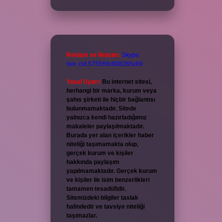
Reklam ve İletişim:
Skype:
live:.cid.575569c608265c69
Yasal Uyarı:
Bu internet sitesi,
herhangi bir marka, kurum veya
şahıs şirketi ile hiçbir bağlantısı
bulunmamaktadır. Sitede
yalnızca kendi hazırladığımız
makaleler paylaşılmaktadır.
Burada yer alan içerikler haber
niteliği taşımamakta olup,
gerçek kurum ve kişiler
hakkında paylaşım
yapılmamaktadır. Gerçek kurum
ve kişiler ile isim benzerlikleri
tamamen tesadüfidir.
Sitemizdeki bilgiler taslak
halindedir ve tavsiye niteliği
taşımazlar.