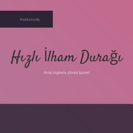
Hakkımızda
Hızlı İlham Durağı
Anlık bilgilerle zihnini tazele!