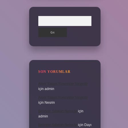
Arama
SON YORUMLAR
Alerji Yapan Yiyecekler Nelerdir
için
admin
Alerji Yapan Yiyecekler Nelerdir
için
Nesrin
Belirtme Sıfatları Nelerdir
için
admin
Belirtme Sıfatları Nelerdir
için
Dayı