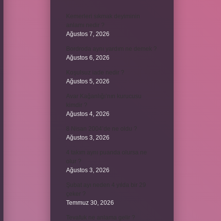
Kemerleri sıkmak deyiminin
anlamı nedir ?
Ağustos 7, 2026
Bordroda aynı yardım ne demek ?
Ağustos 6, 2026
Koşulsuz iade nedir ?
Ağustos 5, 2026
Avar Kağanlığı’nın kurucusu
kimdir ?
Ağustos 4, 2026
8 Nisan 2004’de ne oldu ?
Ağustos 3, 2026
4 takım aynı puanda olursa ne
olur ?
Ağustos 3, 2026
Şubat ayı neden 4 yılda bir 29
çeker ?
Temmuz 30, 2026
Tevafuk ne anlama gelir ?