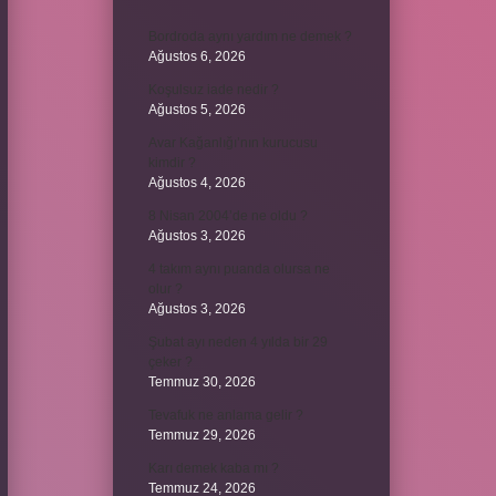
Bordroda aynı yardım ne demek ?
Ağustos 6, 2026
Koşulsuz iade nedir ?
Ağustos 5, 2026
Avar Kağanlığı’nın kurucusu
kimdir ?
Ağustos 4, 2026
8 Nisan 2004’de ne oldu ?
Ağustos 3, 2026
4 takım aynı puanda olursa ne
olur ?
Ağustos 3, 2026
Şubat ayı neden 4 yılda bir 29
çeker ?
Temmuz 30, 2026
Tevafuk ne anlama gelir ?
Temmuz 29, 2026
Karı demek kaba mı ?
Temmuz 24, 2026