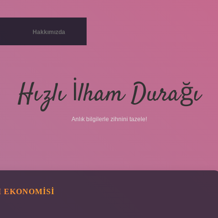
Hakkımızda
Hızlı İlham Durağı
Anlık bilgilerle zihnini tazele!
I EKONOMISI