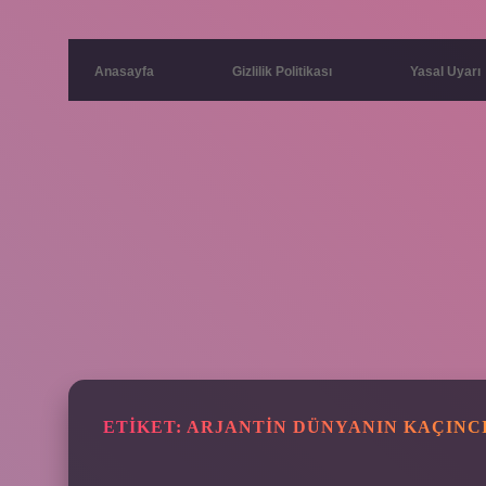
Anasayfa
Gizlilik Politikası
Yasal Uyarı
ETIKET:
ARJANTIN DÜNYANIN KAÇINC