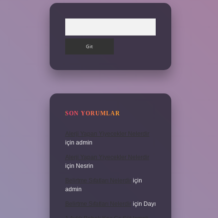
Arama
SON YORUMLAR
Alerji Yapan Yiyecekler Nelerdir
için
admin
Alerji Yapan Yiyecekler Nelerdir
için
Nesrin
Belirtme Sıfatları Nelerdir
için
admin
Belirtme Sıfatları Nelerdir
için
Dayı