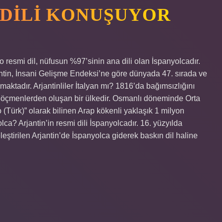
 DILI KONUŞUYOR
to resmi dil, nüfusun %97’sinin ana dili olan İspanyolcadır.
jantin, İnsani Gelişme Endeksi’ne göre dünyada 47. sırada ve
maktadır. Arjantinliler İtalyan mı? 1816’da bağımsızlığını
 göçmenlerden oluşan bir ülkedir. Osmanlı döneminde Orta
(Türk)” olarak bilinen Arap kökenli yaklaşık 1 milyon
lca? Arjantin’in resmi dili İspanyolcadır. 16. yüzyılda
eştirilen Arjantin’de İspanyolca giderek baskın dil haline