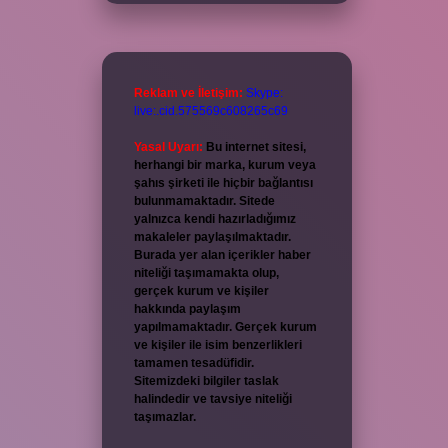
Reklam ve İletişim:
Skype:
live:.cid.575569c608265c69
Yasal Uyarı:
Bu internet sitesi,
herhangi bir marka, kurum veya
şahıs şirketi ile hiçbir bağlantısı
bulunmamaktadır. Sitede
yalnızca kendi hazırladığımız
makaleler paylaşılmaktadır.
Burada yer alan içerikler haber
niteliği taşımamakta olup,
gerçek kurum ve kişiler
hakkında paylaşım
yapılmamaktadır. Gerçek kurum
ve kişiler ile isim benzerlikleri
tamamen tesadüfidir.
Sitemizdeki bilgiler taslak
halindedir ve tavsiye niteliği
taşımazlar.