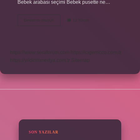
Bebek arabası seçimi Bebek pusette ne…
1
Devamını okuyun
12 Yorum
Aylık
Bebek
Pusette
Uyur
Mu
https://www.seraforum.com
https://cigerricco.com.tr
https://yildirimmedya.com.tr
Sitemap
SIDEBAR
SON YAZILAR