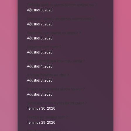
TikTokta profil ss alınca bildirim gidiyor mu ?
Ağustos 8, 2026
Kemerleri sıkmak deyiminin anlamı nedir ?
Ağustos 7, 2026
Bordroda aynı yardım ne demek ?
Ağustos 6, 2026
Koşulsuz iade nedir ?
Ağustos 5, 2026
Avar Kağanlığı’nın kurucusu kimdir ?
Ağustos 4, 2026
8 Nisan 2004’de ne oldu ?
Ağustos 3, 2026
4 takım aynı puanda olursa ne olur ?
Ağustos 3, 2026
Şubat ayı neden 4 yılda bir 29 çeker ?
Temmuz 30, 2026
Tevafuk ne anlama gelir ?
Temmuz 29, 2026