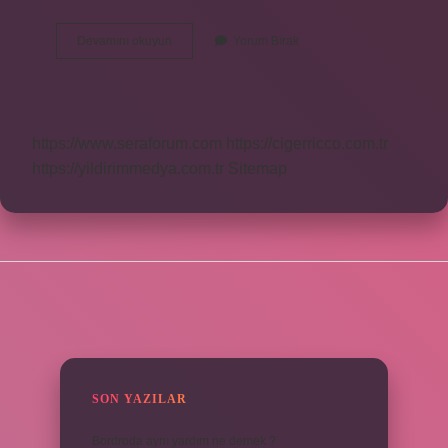
Alpaka
Devamını okuyun
Yorum Bırak
Malzemesi
Nedir
https://www.seraforum.com
https://cigerricco.com.tr
https://yildirimmedya.com.tr
Sitemap
SIDEBAR
SON YAZILAR
Bordroda aynı yardım ne demek ?