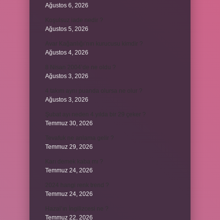
Ağustos 6, 2026
Koşulsuz iade nedir ?
Ağustos 5, 2026
Avar Kağanlığı’nın kurucusu kimdir ?
Ağustos 4, 2026
8 Nisan 2004’de ne oldu ?
Ağustos 3, 2026
4 takım aynı puanda olursa ne olur ?
Ağustos 3, 2026
Şubat ayı neden 4 yılda bir 29 çeker ?
Temmuz 30, 2026
Tevafuk ne anlama gelir ?
Temmuz 29, 2026
Karı demek kaba mı ?
Temmuz 24, 2026
2024 hangi renk trend ?
Temmuz 24, 2026
Hazal’ın İngilizcesi ne ?
Temmuz 22, 2026