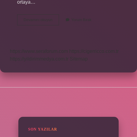
ortaya…
Akrep
Devamını okuyun
Yorum Bırak
Sokarsa
Hemen
Öldürür
Mü
https://www.seraforum.com
https://cigerricco.com.tr
https://yildirimmedya.com.tr
Sitemap
SIDEBAR
SON YAZILAR