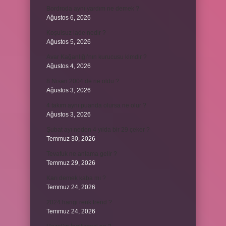
Bordroda aynı yardım ne demek ?
Ağustos 6, 2026
Koşulsuz iade nedir ?
Ağustos 5, 2026
Avar Kağanlığı’nın kurucusu kimdir ?
Ağustos 4, 2026
8 Nisan 2004’de ne oldu ?
Ağustos 3, 2026
4 takım aynı puanda olursa ne olur ?
Ağustos 3, 2026
Şubat ayı neden 4 yılda bir 29 çeker ?
Temmuz 30, 2026
Tevafuk ne anlama gelir ?
Temmuz 29, 2026
Karı demek kaba mı ?
Temmuz 24, 2026
2024 hangi renk trend ?
Temmuz 24, 2026