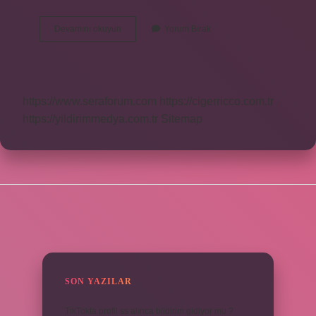
Merci
Devamını okuyun
Yorum Bırak
Hangi
Ülkeye
Ait
https://www.seraforum.com
https://cigerricco.com.tr
https://yildirimmedya.com.tr
Sitemap
SIDEBAR
SON YAZILAR
TikTokta profil ss alınca bildirim gidiyor mu ?