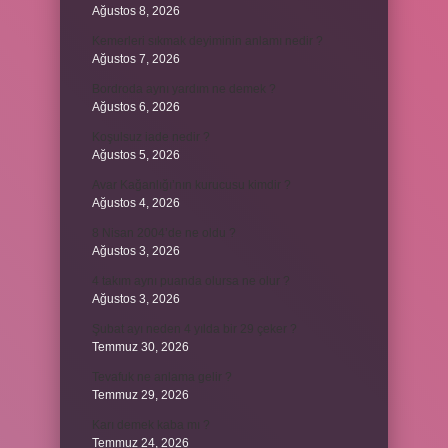
Ağustos 8, 2026
Kemerleri sıkmak deyiminin anlamı nedir ?
Ağustos 7, 2026
Bordroda aynı yardım ne demek ?
Ağustos 6, 2026
Koşulsuz iade nedir ?
Ağustos 5, 2026
Avar Kağanlığı’nın kurucusu kimdir ?
Ağustos 4, 2026
8 Nisan 2004’de ne oldu ?
Ağustos 3, 2026
4 takım aynı puanda olursa ne olur ?
Ağustos 3, 2026
Şubat ayı neden 4 yılda bir 29 çeker ?
Temmuz 30, 2026
Tevafuk ne anlama gelir ?
Temmuz 29, 2026
Karı demek kaba mı ?
Temmuz 24, 2026