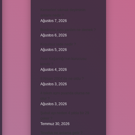
Kemerleri sıkmak deyiminin
anlamı nedir ?
Ağustos 7, 2026
Bordroda aynı yardım ne demek ?
Ağustos 6, 2026
Koşulsuz iade nedir ?
Ağustos 5, 2026
Avar Kağanlığı’nın kurucusu
kimdir ?
Ağustos 4, 2026
8 Nisan 2004’de ne oldu ?
Ağustos 3, 2026
4 takım aynı puanda olursa ne
olur ?
Ağustos 3, 2026
Şubat ayı neden 4 yılda bir 29
çeker ?
Temmuz 30, 2026
Tevafuk ne anlama gelir ?