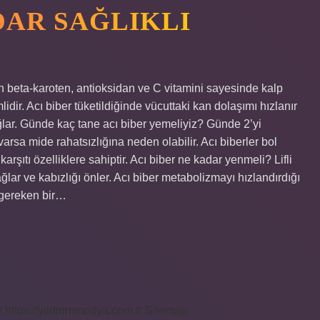
DAR SAĞLIKLI
an beta-karoten, antioksidan ve C vitamini sayesinde kalp
lidir. Acı biber tüketildiğinde vücuttaki kan dolaşımı hızlanır
ğlar. Günde kaç tane acı biber yemeliyiz? Günde 2’yi
varsa mide rahatsızlığına neden olabilir. Acı biberler bol
rşıtı özelliklere sahiptir. Acı biber ne kadar yenmeli? Lifli
ğlar ve kabızlığı önler. Acı biber metabolizmayı hızlandırdığı
i gereken bir…
r
https://yildirimmedya.com.tr
Sitemap