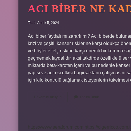
ACI BIBER NE KA
Tarih: Aralık 5, 2024
Acı biber faydalı mı zararlı mı? Acı biberde bulun
krizi ve çeşitli kanser risklerine karşı oldukça önem
ve böylece felç riskine karşı önemli bir koruma sa
geçmemek faydalıdır, aksi takdirde özellikle ülser 
miktarda beta-karoten içerir ve bu nedenle kanser ka
yapısı ve acımsı etkisi bağırsakların çalışmasını sa
için kilo kontrolü sağlamak isteyenlerin tüketmes
Acı
Devamını okuyun
Yorum Bırak
Biber
Ne
Kadar
Sağlıklı
https://www.seraforum.com
https://cigerricco.com.t