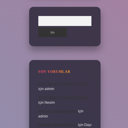
Arama
SON YORUMLAR
Alerji Yapan Yiyecekler Nelerdir
için
admin
Alerji Yapan Yiyecekler Nelerdir
için
Nesrin
Belirtme Sıfatları Nelerdir
için
admin
Belirtme Sıfatları Nelerdir
için
Dayı