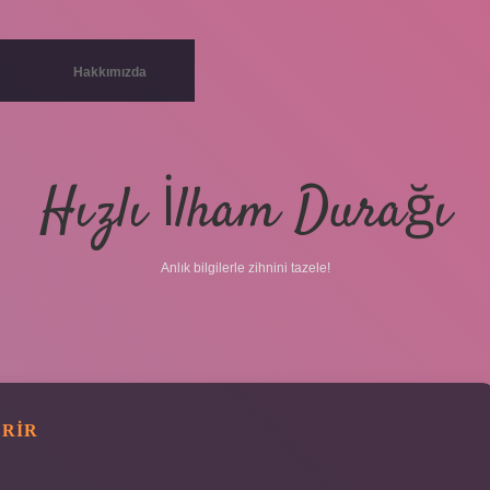
Hakkımızda
Hızlı İlham Durağı
Anlık bilgilerle zihnini tazele!
ERIR