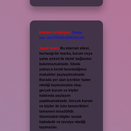
Reklam ve İletişim:
Skype:
live:.cid.575569c608265c69
Yasal Uyarı:
Bu internet sitesi,
herhangi bir marka, kurum veya
şahıs şirketi ile hiçbir bağlantısı
bulunmamaktadır. Sitede
yalnızca kendi hazırladığımız
makaleler paylaşılmaktadır.
Burada yer alan içerikler haber
niteliği taşımamakta olup,
gerçek kurum ve kişiler
hakkında paylaşım
yapılmamaktadır. Gerçek kurum
ve kişiler ile isim benzerlikleri
tamamen tesadüfidir.
Sitemizdeki bilgiler taslak
halindedir ve tavsiye niteliği
taşımazlar.