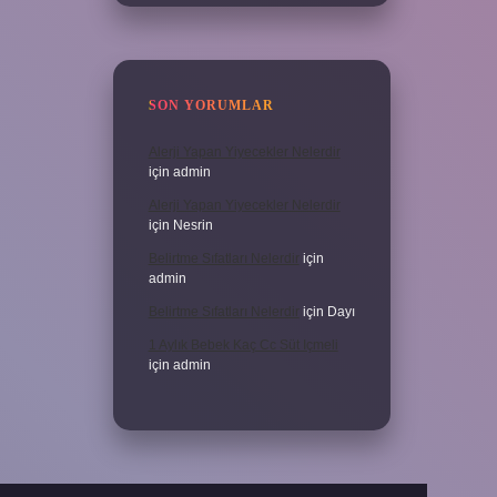
SON YORUMLAR
Alerji Yapan Yiyecekler Nelerdir
için
admin
Alerji Yapan Yiyecekler Nelerdir
için
Nesrin
Belirtme Sıfatları Nelerdir
için
admin
Belirtme Sıfatları Nelerdir
için
Dayı
1 Aylık Bebek Kaç Cc Süt Içmeli
için
admin