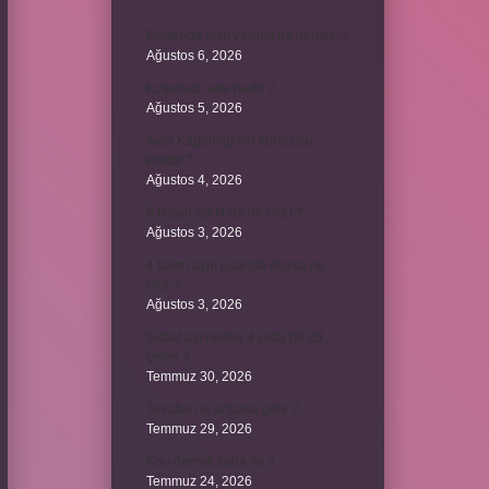
Bordroda aynı yardım ne demek ?
Ağustos 6, 2026
Koşulsuz iade nedir ?
Ağustos 5, 2026
Avar Kağanlığı’nın kurucusu
kimdir ?
Ağustos 4, 2026
8 Nisan 2004’de ne oldu ?
Ağustos 3, 2026
4 takım aynı puanda olursa ne
olur ?
Ağustos 3, 2026
Şubat ayı neden 4 yılda bir 29
çeker ?
Temmuz 30, 2026
Tevafuk ne anlama gelir ?
Temmuz 29, 2026
Karı demek kaba mı ?
Temmuz 24, 2026