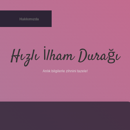
Hakkımızda
Hızlı İlham Durağı
Anlık bilgilerle zihnini tazele!