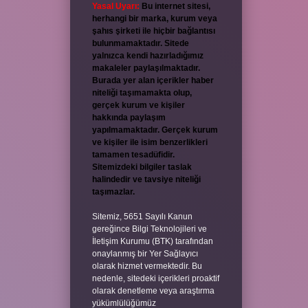
Yasal Uyarı:
Bu internet sitesi,
herhangi bir marka, kurum veya
şahıs şirketi ile hiçbir bağlantısı
bulunmamaktadır. Sitede
yalnızca kendi hazırladığımız
makaleler paylaşılmaktadır.
Burada yer alan içerikler haber
niteliği taşımamakta olup,
gerçek kurum ve kişiler
hakkında paylaşım
yapılmamaktadır. Gerçek kurum
ve kişiler ile isim benzerlikleri
tamamen tesadüfidir.
Sitemizdeki bilgiler taslak
halindedir ve tavsiye niteliği
taşımazlar.
Sitemiz, 5651 Sayılı Kanun
gereğince Bilgi Teknolojileri ve
İletişim Kurumu (BTK) tarafından
onaylanmış bir Yer Sağlayıcı
olarak hizmet vermektedir. Bu
nedenle, sitedeki içerikleri proaktif
olarak denetleme veya araştırma
yükümlülüğümüz