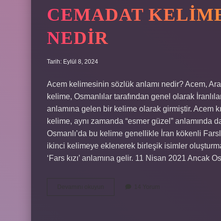
CEMADAT KELIME
NEDIR
Tarih: Eylül 8, 2024
Acem kelimesinin sözlük anlamı nedir? Acem, Arapla
kelime, Osmanlılar tarafından genel olarak İranlıla
anlamına gelen bir kelime olarak girmiştir. Acem kı
kelime, aynı zamanda “esmer güzel” anlamında da
Osmanlı’da bu kelime genellikle İran kökenli Farslar 
ikinci kelimeye eklenerek birleşik isimler oluşturm
‘Fars kızı’ anlamına gelir. 11 Nisan 2021 Ancak O
Cemadat
Devamını okuyun
14 Yorum
Kelimesinin
Anlamı
Nedir