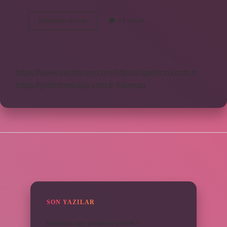
Cemadat
Devamını okuyun
14 Yorum
Kelimesinin
Anlamı
Nedir
https://www.seraforum.com
https://cigerricco.com.tr
https://yildirimmedya.com.tr
Sitemap
SIDEBAR
SON YAZILAR
Bordroda aynı yardım ne demek ?