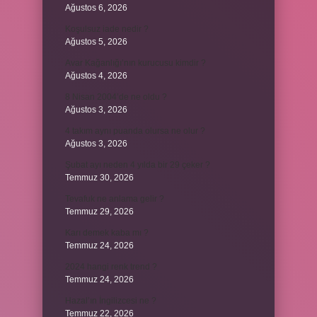
Ağustos 6, 2026
Koşulsuz iade nedir ?
Ağustos 5, 2026
Avar Kağanlığı’nın kurucusu kimdir ?
Ağustos 4, 2026
8 Nisan 2004’de ne oldu ?
Ağustos 3, 2026
4 takım aynı puanda olursa ne olur ?
Ağustos 3, 2026
Şubat ayı neden 4 yılda bir 29 çeker ?
Temmuz 30, 2026
Tevafuk ne anlama gelir ?
Temmuz 29, 2026
Karı demek kaba mı ?
Temmuz 24, 2026
2024 hangi renk trend ?
Temmuz 24, 2026
Hazal’ın İngilizcesi ne ?
Temmuz 22, 2026