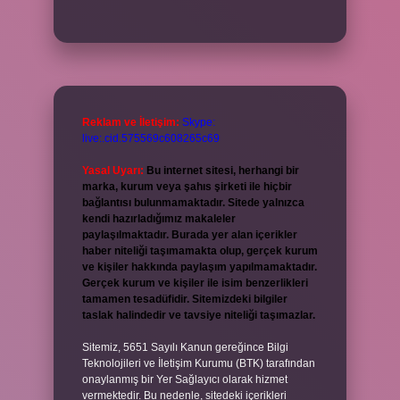
Reklam ve İletişim:
Skype:
live:.cid.575569c608265c69
Yasal Uyarı:
Bu internet sitesi, herhangi bir
marka, kurum veya şahıs şirketi ile hiçbir
bağlantısı bulunmamaktadır. Sitede yalnızca
kendi hazırladığımız makaleler
paylaşılmaktadır. Burada yer alan içerikler
haber niteliği taşımamakta olup, gerçek kurum
ve kişiler hakkında paylaşım yapılmamaktadır.
Gerçek kurum ve kişiler ile isim benzerlikleri
tamamen tesadüfidir. Sitemizdeki bilgiler
taslak halindedir ve tavsiye niteliği taşımazlar.
Sitemiz, 5651 Sayılı Kanun gereğince Bilgi
Teknolojileri ve İletişim Kurumu (BTK) tarafından
onaylanmış bir Yer Sağlayıcı olarak hizmet
vermektedir. Bu nedenle, sitedeki içerikleri