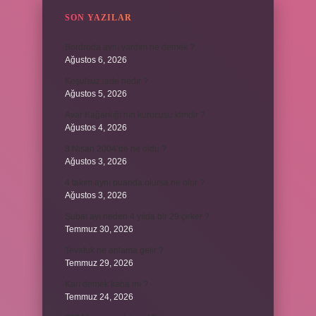
SON YAZILAR
Bordroda aynı yardım ne demek ?
Ağustos 6, 2026
Koşulsuz iade nedir ?
Ağustos 5, 2026
Avar Kağanlığı’nın kurucusu kimdir ?
Ağustos 4, 2026
8 Nisan 2004’de ne oldu ?
Ağustos 3, 2026
4 takım aynı puanda olursa ne olur ?
Ağustos 3, 2026
Şubat ayı neden 4 yılda bir 29 çeker ?
Temmuz 30, 2026
Tevafuk ne anlama gelir ?
Temmuz 29, 2026
Karı demek kaba mı ?
Temmuz 24, 2026