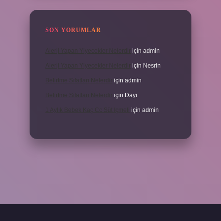
SON YORUMLAR
Alerji Yapan Yiyecekler Nelerdir
için
admin
Alerji Yapan Yiyecekler Nelerdir
için
Nesrin
Belirtme Sıfatları Nelerdir
için
admin
Belirtme Sıfatları Nelerdir
için
Dayı
1 Aylık Bebek Kaç Cc Süt Içmeli
için
admin
için tıkla
betexper giriş