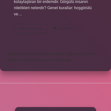
kolaylaştıran bir erdemdir. Görgülü insanın
nitelikleri nelerdir? Genel kurallar: hoşgörülü
ve…
Görgü
Devamını okuyun
Yorum Bırak
Kurallarının
Özellikleri
Nelerdir
https://www.seraforum.com
https://cigerricco.com.tr
https://yildirimmedya.com.tr
Sitemap
SIDEBAR