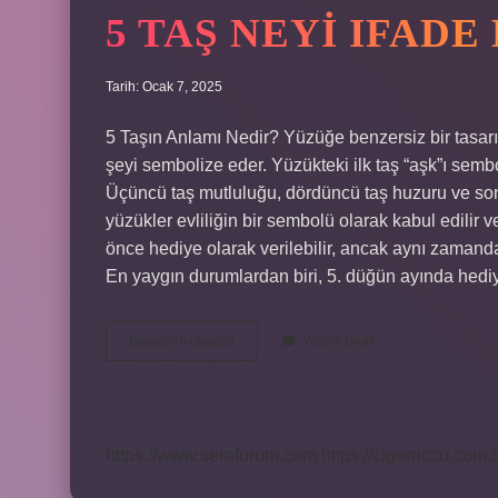
5 TAŞ NEYI IFADE
Tarih: Ocak 7, 2025
5 Taşın Anlamı Nedir? Yüzüğe benzersiz bir tasarı
şeyi sembolize eder. Yüzükteki ilk taş “aşk”ı sembo
Üçüncü taş mutluluğu, dördüncü taş huzuru ve son ta
yüzükler evliliğin bir sembolü olarak kabul edilir 
önce hediye olarak verilebilir, ancak aynı zamanda
En yaygın durumlardan biri, 5. düğün ayında hediy
5
Devamını okuyun
Yorum Bırak
Taş
Neyi
Ifade
Eder
https://www.seraforum.com
https://cigerricco.com.t