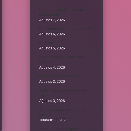
Kemerleri sıkmak deyiminin
anlamı nedir ?
Ağustos 7, 2026
Bordroda aynı yardım ne demek ?
Ağustos 6, 2026
Koşulsuz iade nedir ?
Ağustos 5, 2026
Avar Kağanlığı’nın kurucusu
kimdir ?
Ağustos 4, 2026
8 Nisan 2004’de ne oldu ?
Ağustos 3, 2026
4 takım aynı puanda olursa ne
olur ?
Ağustos 3, 2026
Şubat ayı neden 4 yılda bir 29
çeker ?
Temmuz 30, 2026
Tevafuk ne anlama gelir ?