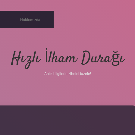
Hakkımızda
Hızlı İlham Durağı
Anlık bilgilerle zihnini tazele!