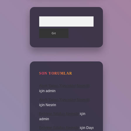
Arama
SON YORUMLAR
Alerji Yapan Yiyecekler Nelerdir
için
admin
Alerji Yapan Yiyecekler Nelerdir
için
Nesrin
Belirtme Sıfatları Nelerdir
için
admin
Belirtme Sıfatları Nelerdir
için
Dayı