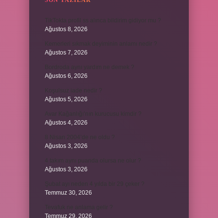
SON YAZILAR
TikTokta profil ss alınca bildirim gidiyor mu ?
Ağustos 8, 2026
Kemerleri sıkmak deyiminin anlamı nedir ?
Ağustos 7, 2026
Bordroda aynı yardım ne demek ?
Ağustos 6, 2026
Koşulsuz iade nedir ?
Ağustos 5, 2026
Avar Kağanlığı’nın kurucusu kimdir ?
Ağustos 4, 2026
8 Nisan 2004’de ne oldu ?
Ağustos 3, 2026
4 takım aynı puanda olursa ne olur ?
Ağustos 3, 2026
Şubat ayı neden 4 yılda bir 29 çeker ?
Temmuz 30, 2026
Tevafuk ne anlama gelir ?
Temmuz 29, 2026