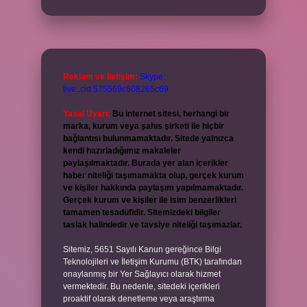
Reklam ve İletişim:
Skype:
live:.cid.575569c608265c69
Yasal Uyarı:
Bu internet sitesi, herhangi bir
marka, kurum veya şahıs şirketi ile hiçbir
bağlantısı bulunmamaktadır. Sitede yalnızca
kendi hazırladığımız makaleler
paylaşılmaktadır. Burada yer alan içerikler
haber niteliği taşımamakta olup, gerçek kurum
ve kişiler hakkında paylaşım yapılmamaktadır.
Gerçek kurum ve kişiler ile isim benzerlikleri
tamamen tesadüfidir. Sitemizdeki bilgiler
taslak halindedir ve tavsiye niteliği taşımazlar.
Sitemiz, 5651 Sayılı Kanun gereğince Bilgi
Teknolojileri ve İletişim Kurumu (BTK) tarafından
onaylanmış bir Yer Sağlayıcı olarak hizmet
vermektedir. Bu nedenle, sitedeki içerikleri
proaktif olarak denetleme veya araştırma