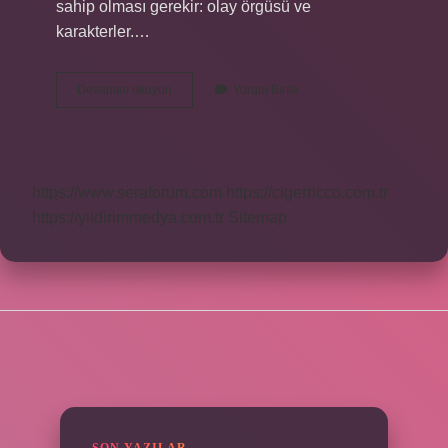
sahip olması gerekir: olay örgüsü ve
karakterler.…
Anlatıyı
Devamını okuyun
Yorum Bırak
Oluşturan
Öğeler
Nedir
https://www.seraforum.com
https://cigerricco.com.tr
https://yildirimmedya.com.tr
Sitemap
SIDEBAR