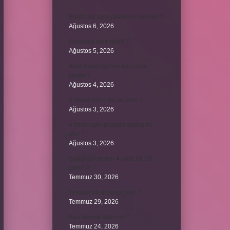
Bordroda aynı yardım ne demek ?
Ağustos 6, 2026
Koşulsuz iade nedir ?
Ağustos 5, 2026
Avar Kağanlığı’nın kurucusu
kimdir ?
Ağustos 4, 2026
8 Nisan 2004’de ne oldu ?
Ağustos 3, 2026
4 takım aynı puanda olursa ne
olur ?
Ağustos 3, 2026
Şubat ayı neden 4 yılda bir 29
çeker ?
Temmuz 30, 2026
Tevafuk ne anlama gelir ?
Temmuz 29, 2026
Karı demek kaba mı ?
Temmuz 24, 2026