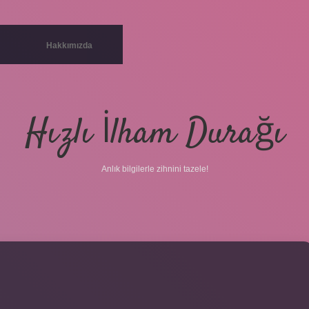
Hakkımızda
Hızlı İlham Durağı
Anlık bilgilerle zihnini tazele!