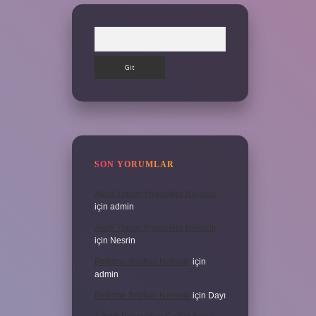
Arama
SON YORUMLAR
Alerji Yapan Yiyecekler Nelerdir
için
admin
Alerji Yapan Yiyecekler Nelerdir
için
Nesrin
Belirtme Sıfatları Nelerdir
için
admin
Belirtme Sıfatları Nelerdir
için
Dayı