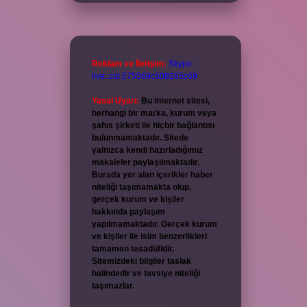
Reklam ve İletişim:
Skype:
live:.cid.575569c608265c69
Yasal Uyarı:
Bu internet sitesi,
herhangi bir marka, kurum veya
şahıs şirketi ile hiçbir bağlantısı
bulunmamaktadır. Sitede
yalnızca kendi hazırladığımız
makaleler paylaşılmaktadır.
Burada yer alan içerikler haber
niteliği taşımamakta olup,
gerçek kurum ve kişiler
hakkında paylaşım
yapılmamaktadır. Gerçek kurum
ve kişiler ile isim benzerlikleri
tamamen tesadüfidir.
Sitemizdeki bilgiler taslak
halindedir ve tavsiye niteliği
taşımazlar.