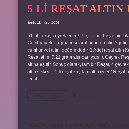
5 LI REŞAT ALTI
Tarih: Ekim 26, 2024
5’li altın kaç çeyrek eder? Beşli altın “beşte bir” ol
Cumhuriyeti Darphanesi tarafından üretilir. Ağırlığı
cumhuriyet altını değerindedir. 1 Adet reşat altın
Reşat altını 7.21 gram altından yapılır. Çeyrek Re
altına eşittir. Sonuç olarak, tam bir Reşat, 4 çeyr
altın sikkedir. 5’li reşat kaç tam altın eder? Reşat 
tercih…
5
Devamını okuyun
Yorum Bırak
Li
Reşat
Altın
Kaç
Çeyrek
https://www.seraforum.com
https://cigerricco.com.t
Eder