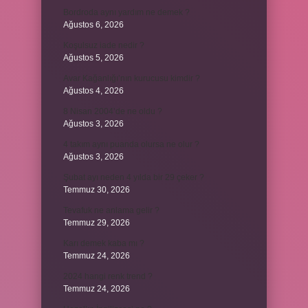
Bordroda aynı yardım ne demek ?
Ağustos 6, 2026
Koşulsuz iade nedir ?
Ağustos 5, 2026
Avar Kağanlığı’nın kurucusu kimdir ?
Ağustos 4, 2026
8 Nisan 2004’de ne oldu ?
Ağustos 3, 2026
4 takım aynı puanda olursa ne olur ?
Ağustos 3, 2026
Şubat ayı neden 4 yılda bir 29 çeker ?
Temmuz 30, 2026
Tevafuk ne anlama gelir ?
Temmuz 29, 2026
Karı demek kaba mı ?
Temmuz 24, 2026
2024 hangi renk trend ?
Temmuz 24, 2026