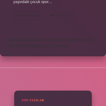
yaşındaki çocuk spor…
Çocuklar
Devamını okuyun
10 Yorum
Kaç
Yaşında
Fitness
Yapabilir
https://www.seraforum.com
https://cigerricco.com.tr
https://yildirimmedya.com.tr
Sitemap
SIDEBAR
SON YAZILAR