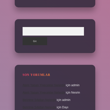
Arama
SON YORUMLAR
Alerji Yapan Yiyecekler Nelerdir
için
admin
Alerji Yapan Yiyecekler Nelerdir
için
Nesrin
Belirtme Sıfatları Nelerdir
için
admin
Belirtme Sıfatları Nelerdir
için
Dayı