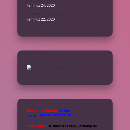
2024 hangi renk trend ?
Temmuz 24, 2026
Hazal’ın İngilizcesi ne ?
Temmuz 22, 2026
Reklam ve İletişim:
Skype:
live:.cid.575569c608265c69
Yasal Uyarı:
Bu internet sitesi, herhangi bir