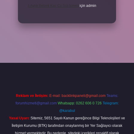
1 Aylık Bebek Kaç Cc Süt Içmeli
için
admin
in tıkla
betexper giriş
Reklam ve İletişim:
E-mail:
backlinkpaneli@gmail.com
Teams:
forumhizmeti@gmail.com
Whatsapp: 0262 606 0 726
Telegram:
@karabul
Yasal Uyarı:
Sitemiz, 5651 Sayılı Kanun gereğince Bilgi Teknolojileri ve
İletişim Kurumu (BTK) tarafından onaylanmış bir Yer Sağlayıcı olarak
hizmet vermektedir. Bu nedenle, sitedeki içerikleri proaktif olarak