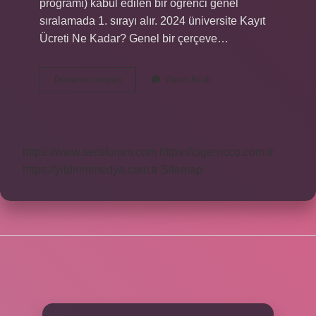
programı) kabul edilen bir öğrenci genel
sıralamada 1. sırayı alır. 2024 üniversite Kayıt
Ücreti Ne Kadar? Genel bir çerçeve…
2
Devamını okuyun
Yorum Bırak
Dönem
Harç
Paraları
Ne
Kadar
https://www.seraforum.com
https://cigerricco.com.tr
https://yildirimmedya.com.tr
Sitemap
SIDEBAR