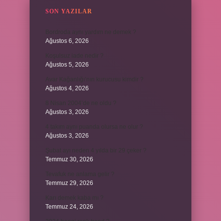
SON YAZILAR
Bordroda aynı yardım ne demek ?
Ağustos 6, 2026
Koşulsuz iade nedir ?
Ağustos 5, 2026
Avar Kağanlığı’nın kurucusu kimdir ?
Ağustos 4, 2026
8 Nisan 2004’de ne oldu ?
Ağustos 3, 2026
4 takım aynı puanda olursa ne olur ?
Ağustos 3, 2026
Şubat ayı neden 4 yılda bir 29 çeker ?
Temmuz 30, 2026
Tevafuk ne anlama gelir ?
Temmuz 29, 2026
Karı demek kaba mı ?
Temmuz 24, 2026