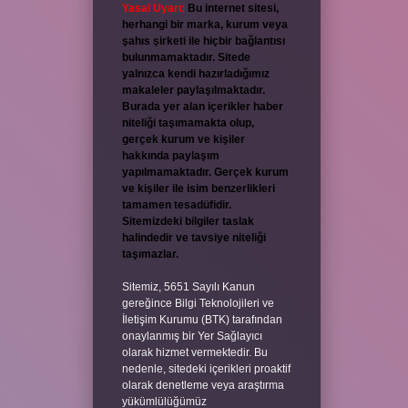
Yasal Uyarı:
Bu internet sitesi,
herhangi bir marka, kurum veya
şahıs şirketi ile hiçbir bağlantısı
bulunmamaktadır. Sitede
yalnızca kendi hazırladığımız
makaleler paylaşılmaktadır.
Burada yer alan içerikler haber
niteliği taşımamakta olup,
gerçek kurum ve kişiler
hakkında paylaşım
yapılmamaktadır. Gerçek kurum
ve kişiler ile isim benzerlikleri
tamamen tesadüfidir.
Sitemizdeki bilgiler taslak
halindedir ve tavsiye niteliği
taşımazlar.
Sitemiz, 5651 Sayılı Kanun
gereğince Bilgi Teknolojileri ve
İletişim Kurumu (BTK) tarafından
onaylanmış bir Yer Sağlayıcı
olarak hizmet vermektedir. Bu
nedenle, sitedeki içerikleri proaktif
olarak denetleme veya araştırma
yükümlülüğümüz