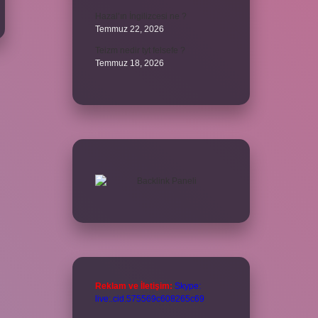
Hazal’ın İngilizcesi ne ?
Temmuz 22, 2026
Teizm nedir tyt felsefe ?
Temmuz 18, 2026
Reklam ve İletişim:
Skype:
live:.cid.575569c608265c69