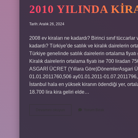
2010 YILINDA KI
Tarih: Aralık 26, 2024
2008 ev kiraları ne kadardı? Birinci sınıf tüccarlar
kadardı? Türkiye’de satılık ve kiralık dairelerin ort
Türkiye genelinde satılık dairelerin ortalama fiyatı
Kiralık dairelerin ortalama fiyatı ise 700 liradan 75
ASGARİ ÜCRET (Yıllara Göre)DönemlerAsgari Üc
01.01.2011760,506 ay01.01.2011-01.07.2011796,5
İstanbul hala en yüksek kiranın ödendiği yer, ortala
18.700 lira kira geliri elde…
2010
Devamını okuyun
Yorum Bırak
Yılında
Kiralar
Ne
Kadardı