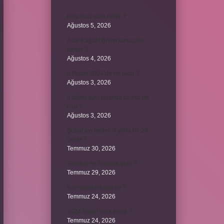
Koşulsuz iade nedir ?
Ağustos 5, 2026
Avar Kağanlığı’nın kurucusu
kimdir ?
Ağustos 4, 2026
8 Nisan 2004’de ne oldu ?
Ağustos 3, 2026
4 takım aynı puanda olursa ne
olur ?
Ağustos 3, 2026
Şubat ayı neden 4 yılda bir 29
çeker ?
Temmuz 30, 2026
Tevafuk ne anlama gelir ?
Temmuz 29, 2026
Karı demek kaba mı ?
Temmuz 24, 2026
2024 hangi renk trend ?
Temmuz 24, 2026