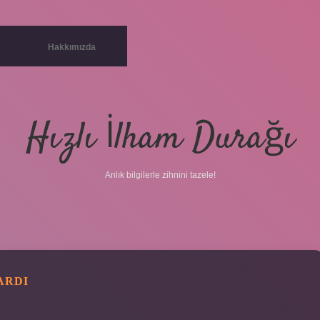
Hakkımızda
Hızlı İlham Durağı
Anlık bilgilerle zihnini tazele!
ARDI