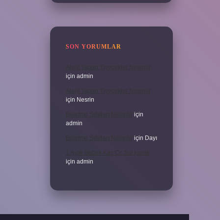
SON YORUMLAR
Alerji Yapan Yiyecekler Nelerdir
için
admin
Alerji Yapan Yiyecekler Nelerdir
için
Nesrin
Belirtme Sıfatları Nelerdir
için
admin
Belirtme Sıfatları Nelerdir
için
Dayı
1 Aylık Bebek Kaç Cc Süt Içmeli
için
admin