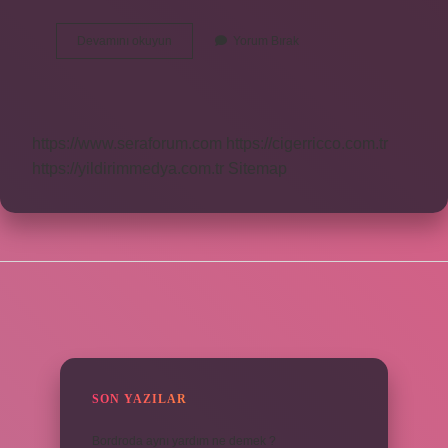
Lojistik
Devamını okuyun
Yorum Bırak
Personeli
Nedir
https://www.seraforum.com
https://cigerricco.com.tr
https://yildirimmedya.com.tr
Sitemap
SIDEBAR
SON YAZILAR
Bordroda aynı yardım ne demek ?