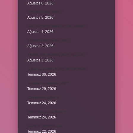
Ağustos 6, 2026
Koşulsuz iade nedir ?
Ağustos 5, 2026
Avar Kağanlığı’nın kurucusu kimdir ?
Ağustos 4, 2026
8 Nisan 2004’de ne oldu ?
Ağustos 3, 2026
4 takım aynı puanda olursa ne olur ?
Ağustos 3, 2026
Şubat ayı neden 4 yılda bir 29 çeker ?
Temmuz 30, 2026
Tevafuk ne anlama gelir ?
Temmuz 29, 2026
Karı demek kaba mı ?
Temmuz 24, 2026
2024 hangi renk trend ?
Temmuz 24, 2026
Hazal’ın İngilizcesi ne ?
Temmuz 22, 2026